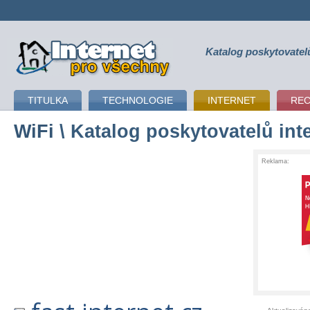
Katalog poskytovatel
připojení k internetu
TITULKA
TECHNOLOGIE
INTERNET
RE
WiFi
\ Katalog poskytovatelů int
Reklama: