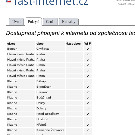
fast-internet.cz
Aktualizován
04.05.2012
Úvod
Pokrytí
Ceník
Kontakty
Dostupnost připojení k internetu od společnosti fas
okres
obec
část obce
Wi-Fi
Beroun
Chyňava
✓
Hlavní město Praha
Praha
✓
Hlavní město Praha
Praha
✓
Hlavní město Praha
Praha
✓
Hlavní město Praha
Praha
✓
Hlavní město Praha
Praha
✓
Kladno
Běloky
✓
Kladno
Brandýsek
✓
Kladno
Braškov
✓
Kladno
Buštěhrad
✓
Kladno
Doksy
✓
Kladno
Dolany
✓
Kladno
Horní Bezděkov
✓
Kladno
Hostouň
✓
Kladno
Hřebeč
✓
Kladno
Kamenné Žehrovice
✓