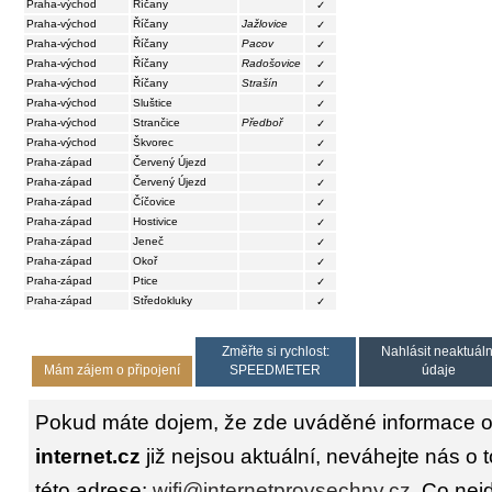
Praha-východ
Říčany
✓
Praha-východ
Říčany
Jažlovice
✓
Praha-východ
Říčany
Pacov
✓
Praha-východ
Říčany
Radošovice
✓
Praha-východ
Říčany
Strašín
✓
Praha-východ
Sluštice
✓
Praha-východ
Strančice
Předboř
✓
Praha-východ
Škvorec
✓
Praha-západ
Červený Újezd
✓
Praha-západ
Červený Újezd
✓
Praha-západ
Číčovice
✓
Praha-západ
Hostivice
✓
Praha-západ
Jeneč
✓
Praha-západ
Okoř
✓
Praha-západ
Ptice
✓
Praha-západ
Středokluky
✓
Změřte si rychlost:
Nahlásit neaktuáln
Mám zájem o připojení
SPEEDMETER
údaje
Pokud máte dojem, že zde uváděné informace o
internet.cz
již nejsou aktuální, neváhejte nás o 
této adrese:
wifi@internetprovsechny.cz
. Co nejd