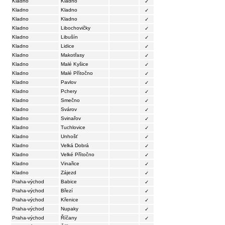
Kladno
Kladno
✓
Kladno
Kladno
✓
Kladno
Kladno
✓
Kladno
Libochovičky
✓
Kladno
Libušín
✓
Kladno
Lidice
✓
Kladno
Makotřasy
✓
Kladno
Malé Kyšice
✓
Kladno
Malé Přítočno
✓
Kladno
Pavlov
✓
Kladno
Pchery
✓
Kladno
Smečno
✓
Kladno
Svárov
✓
Kladno
Svinařov
✓
Kladno
Tuchlovice
✓
Kladno
Unhošť
✓
Kladno
Velká Dobrá
✓
Kladno
Velké Přítočno
✓
Kladno
Vinařice
✓
Kladno
Zájezd
✓
Praha-východ
Babice
✓
Praha-východ
Březí
✓
Praha-východ
Křenice
✓
Praha-východ
Nupaky
✓
Praha-východ
Říčany
✓