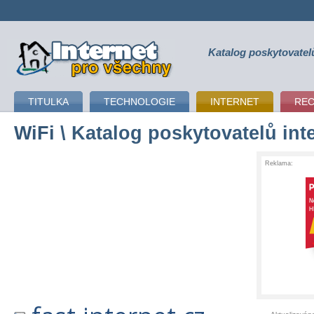
Katalog poskytovatel
připojení k internetu
TITULKA
TECHNOLOGIE
INTERNET
RE
WiFi
\ Katalog poskytovatelů int
Reklama: