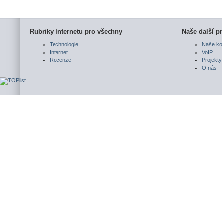
Rubriky Internetu pro všechny
Naše další pr
Technologie
Naše ko
Internet
VoIP
Recenze
Projekty
O nás