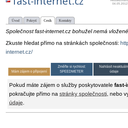
fast-internet.cz
Aktualizován
04.05.2012
Úvod
Pokrytí
Ceník
Kontakty
Společnost fast-internet.cz bohužel nemá vložené 
Zkuste hledat přímo na stránkách společnosti:
htt
internet.cz/
Změřte si rychlost:
Nahlásit neaktuáln
Mám zájem o připojení
SPEEDMETER
údaje
Pokud máte zájem o služby poskytovatele
fast-
pokračujte přímo na
stránky společnosti
, nebo v
údaje
.