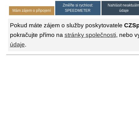
Změřte si rychlost:
Nahlásit neaktuáln
Mám zájem o připojení
SPEEDMETER
údaje
Pokud máte zájem o služby poskytovatele
CZSp
pokračujte přímo na
stránky společnosti
, nebo v
údaje
.