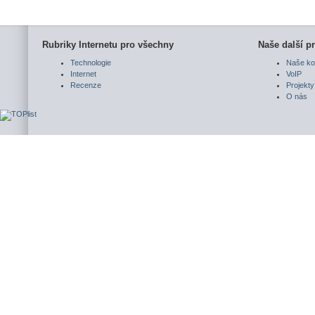
Rubriky Internetu pro všechny
Naše další pr
Technologie
Naše ko
Internet
VoIP
Recenze
Projekty
O nás