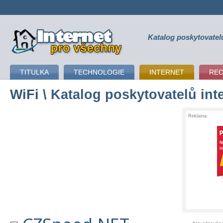
Katalog poskytovatel
připojení k internetu
TITULKA
TECHNOLOGIE
INTERNET
RE
WiFi
\ Katalog poskytovatelů int
Reklama: