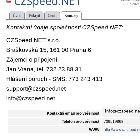
CZSpeed.NET
Aktualizován
20.07.2021
Úvod
Pokrytí
Ceník
Kontakty
Kontaktní údaje společnosti CZSpeed.NET:
CZSpeed.NET s.r.o.
Braškovská 15, 161 00 Praha 6
Zájemci o připojení:
Jan Vrána, tel. 732 23 88 31
Hlášení poruch - SMS: 773 243 413
support@czspeed.net
info@czspeed.net
Kontaktní email pro veřejnost
Telefon pro veřejnost
739519868
WWW
http://www.czspeed.n