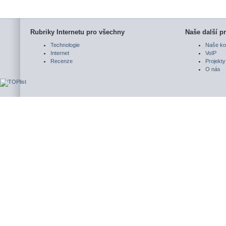
Rubriky Internetu pro všechny
Naše další pr
Technologie
Naše ko
Internet
VoIP
Recenze
Projekty
O nás