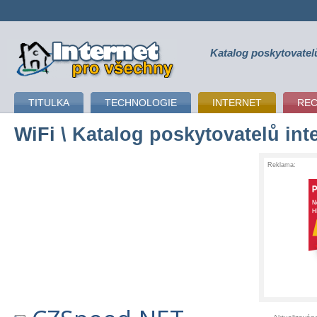
Katalog poskytovatel
připojení k internetu
TITULKA
TECHNOLOGIE
INTERNET
RE
WiFi
\ Katalog poskytovatelů int
Reklama: