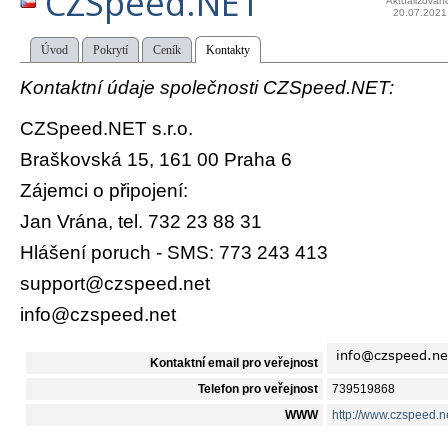
CZSpeed.NET
Aktualizován
20.07.2021
Úvod
Pokrytí
Ceník
Kontakty
Kontaktní údaje společnosti CZSpeed.NET:
CZSpeed.NET s.r.o.
Braškovská 15, 161 00 Praha 6
Zájemci o připojení:
Jan Vrána, tel. 732 23 88 31
Hlášení poruch - SMS: 773 243 413
support@czspeed.net
info@czspeed.net
Kontaktní email pro veřejnost
Telefon pro veřejnost
739519868
WWW
http://www.czspeed.n