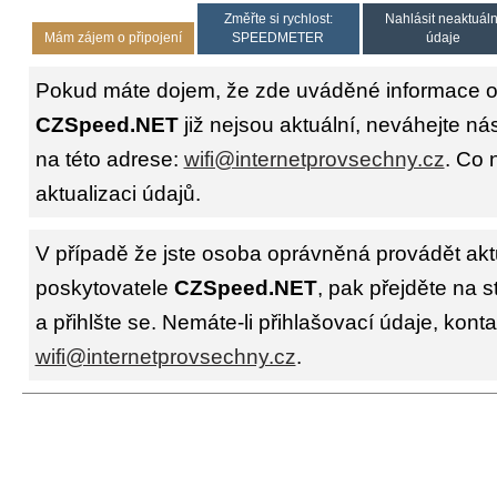
Změřte si rychlost:
Nahlásit neaktuáln
Mám zájem o připojení
SPEEDMETER
údaje
Pokud máte dojem, že zde uváděné informace o 
CZSpeed.NET
již nejsou aktuální, neváhejte ná
na této adrese:
wifi@internetprovsechny.cz
. Co 
aktualizaci údajů.
V případě že jste osoba oprávněná provádět akt
poskytovatele
CZSpeed.NET
, pak přejděte na 
a přihlšte se. Nemáte-li přihlašovací údaje, konta
wifi@internetprovsechny.cz
.