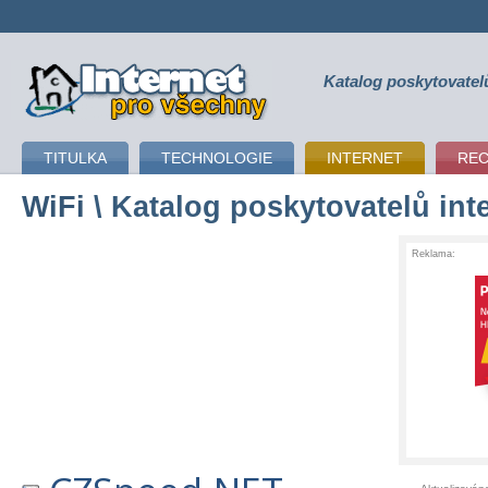
Katalog poskytovatel
připojení k internetu
TITULKA
TECHNOLOGIE
INTERNET
RE
WiFi
\ Katalog poskytovatelů int
Reklama: