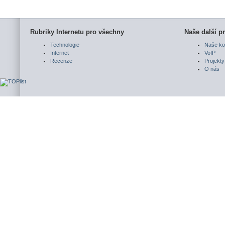
Rubriky Internetu pro všechny
Naše další pr
Technologie
Naše ko
Internet
VoIP
Recenze
Projekty
O nás