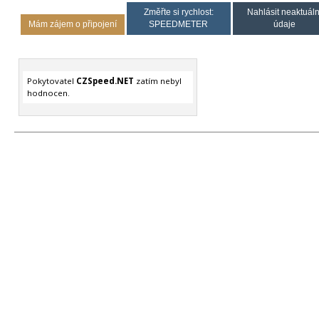
Změřte si rychlost:
Nahlásit neaktuáln
Mám zájem o připojení
SPEEDMETER
údaje
Pokytovatel
CZSpeed.NET
zatím nebyl
hodnocen.