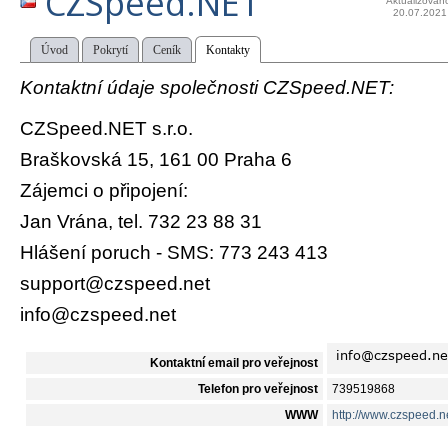
CZSpeed.NET
Aktualizován
20.07.2021
Úvod
Pokrytí
Ceník
Kontakty
Kontaktní údaje společnosti CZSpeed.NET:
CZSpeed.NET s.r.o.
Braškovská 15, 161 00 Praha 6
Zájemci o připojení:
Jan Vrána, tel. 732 23 88 31
Hlášení poruch - SMS: 773 243 413
support@czspeed.net
info@czspeed.net
Kontaktní email pro veřejnost
Telefon pro veřejnost
739519868
WWW
http://www.czspeed.n