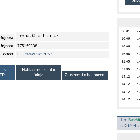
přip
06.01
ak
eřejnost
16.06
ak
eřejnost
775159338
16.06
ak
16.06
ak
WWW
http://www.pwnet.cz/
31.05
ak
31.05
ak
lost:
Nahlásit neaktuální
ER
údaje
Zkušenosti a hodnocení
14.12
ak
14.12
ak
14.12
ak
14.12
ak
Tip:
Navšt
než třech 