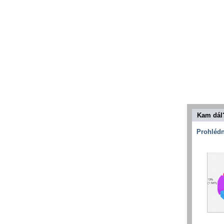
Kam dál
Prohlédn