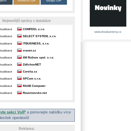
ojení
nového ISP
údajů ISP
Nejnovější zprávy z databáze
tualizace
COMFEEL s.r.o.
www.drzakanteny.cz
tualizace
SELECT SYSTEM, s.r.o.
tualizace
ITBUSINESS, s.r.o.
tualizace
vranet.cz
tualizace
4M Rožnov spol. s r.o.
tualizace
ZděchovNET
tualizace
Corelia.cz
tualizace
SPCom s.r.o.
tualizace
RAAB Computer
tualizace
Rousinovsko.net
ivte sekci VoIP
a porovnejte nabídku více
desítek operátorů!
Reklama: