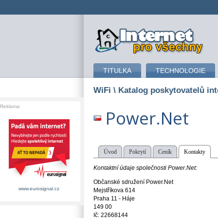
připojení k internetu
TITULKA
TECHNOLOGIE
WiFi
\ Katalog poskytovatelů int
Reklama:
Power.Net
Úvod
Pokrytí
Ceník
Kontakty
Kontaktní údaje společnosti Power.Net:
Občanské sdružení Power.Net
www.eurosignal.cz
Mejstříkova 614
Praha 11 - Háje
149 00
Ič: 22668144