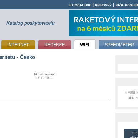
|
|
FOTOGALERIE
KNIHOVNY
NAŠE KONFE
Katalog poskytovatelů
INTERNET
RECENZE
WIFI
SPEEDMETER
ernetu - Česko
Aktualizováno:
19.10.2010
K vaší 
přiřa
Hle