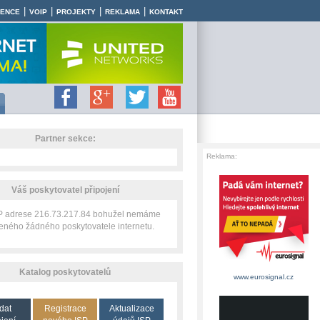
|
|
|
|
RENCE
VOIP
PROJEKTY
REKLAMA
KONTAKT
Partner sekce:
Reklama:
Váš poskytovatel připojení
IP adrese 216.73.217.84 bohužel nemáme
zeného žádného poskytovatele internetu.
Katalog poskytovatelů
www.eurosignal.cz
dat
Registrace
Aktualizace