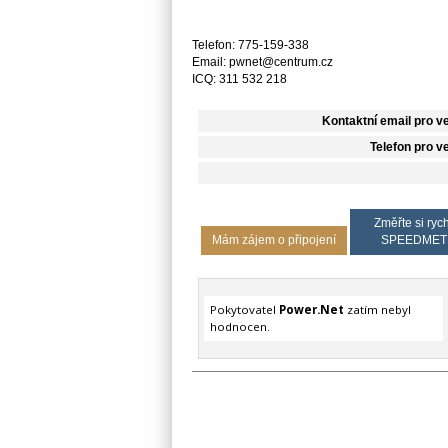
Telefon: 775-159-338
Email: pwnet@centrum.cz
ICQ: 311 532 218
Kontaktní email pro v
Telefon pro v
Změřte si rych
Mám zájem o připojení
SPEEDMET
Pokytovatel
Power.Net
zatím nebyl
hodnocen.