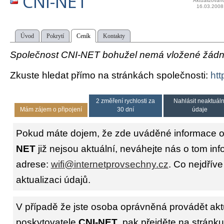
CNI-NET
Aktualizován
16.03.2008
Úvod
Pokrytí
Ceník
Kontakty
Společnost CNI-NET bohužel nemá vložené žádné 
Zkuste hledat přímo na stránkách společnosti:
htt
2 změření rychlosti za
Nahlásit neaktuáln
Mám zájem o připojení
30 dní
údaje
Pokud máte dojem, že zde uváděné informace o
NET
již nejsou aktuální, neváhejte nás o tom inf
adrese:
wifi@internetprovsechny.cz
. Co nejdříve
aktualizaci údajů.
V případě že jste osoba oprávněná provádět akt
poskytovatele
CNI-NET
, pak přejděte na stránk