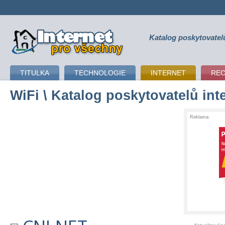
Katalog poskytovatel
připojení k internetu
TITULKA
TECHNOLOGIE
INTERNET
RE
WiFi
\ Katalog poskytovatelů int
Reklama: