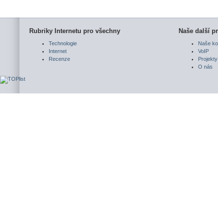
Rubriky Internetu pro všechny
Naše další pr
Technologie
Naše ko
Internet
VoIP
Recenze
Projekty
O nás