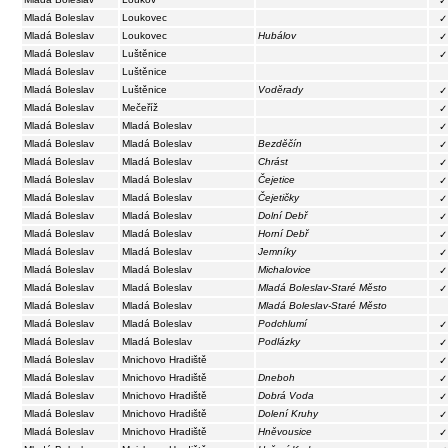
✓
Mladá Boleslav
Loukovec
✓
Mladá Boleslav
Loukovec
Hubálov
✓
Mladá Boleslav
Luštěnice
✓
Mladá Boleslav
Luštěnice
Mladá Boleslav
Luštěnice
Voděrady
✓
Mladá Boleslav
Mečeříž
✓
Mladá Boleslav
Mladá Boleslav
✓
Mladá Boleslav
Mladá Boleslav
Bezděčín
✓
Mladá Boleslav
Mladá Boleslav
Chrást
✓
Mladá Boleslav
Mladá Boleslav
Čejetice
✓
Mladá Boleslav
Mladá Boleslav
Čejetičky
✓
Mladá Boleslav
Mladá Boleslav
Dolní Debř
✓
Mladá Boleslav
Mladá Boleslav
Horní Debř
✓
Mladá Boleslav
Mladá Boleslav
Jemníky
✓
Mladá Boleslav
Mladá Boleslav
Michalovice
✓
Mladá Boleslav
Mladá Boleslav
Mladá Boleslav-Staré Město
✓
Mladá Boleslav
Mladá Boleslav
Mladá Boleslav-Staré Město
Mladá Boleslav
Mladá Boleslav
Podchlumí
✓
Mladá Boleslav
Mladá Boleslav
Podlázky
✓
Mladá Boleslav
Mnichovo Hradiště
✓
Mladá Boleslav
Mnichovo Hradiště
Dneboh
✓
Mladá Boleslav
Mnichovo Hradiště
Dobrá Voda
✓
Mladá Boleslav
Mnichovo Hradiště
Dolení Kruhy
✓
Mladá Boleslav
Mnichovo Hradiště
Hněvousice
✓