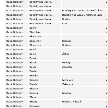
Mladá Boleslav
Benátky nad Jizerou
✓
Mladá Boleslav
Benátky nad Jizerou
Mladá Boleslav
Benátky nad Jizerou
Benátky nad Jizerou-historické jádro
✓
Mladá Boleslav
Benátky nad Jizerou
Benátky nad Jizerou-historické jádro
Mladá Boleslav
Benátky nad Jizerou
Dražice
✓
Mladá Boleslav
Benátky nad Jizerou
Kbel
✓
Mladá Boleslav
Bezno
✓
Mladá Boleslav
Bílá Hlína
✓
Mladá Boleslav
Bítouchov
✓
Mladá Boleslav
Bítouchov
Dalešice
✓
Mladá Boleslav
Bítouchov
Dolánky
✓
Mladá Boleslav
Boreč
✓
Mladá Boleslav
Boreč
Žebice
✓
Mladá Boleslav
Boseň
✓
Mladá Boleslav
Boseň
Mužský
✓
Mladá Boleslav
Boseň
Zásadka
✓
Mladá Boleslav
Bradlec
✓
Mladá Boleslav
Branžež
✓
Mladá Boleslav
Branžež
Nová Ves
✓
Mladá Boleslav
Branžež
Zakopaná
✓
Mladá Boleslav
Březina
✓
Mladá Boleslav
Březina
Honsob
✓
Mladá Boleslav
Březno
✓
Mladá Boleslav
Březno
Březno-u nádraží
✓
Mladá Boleslav
Březovice
✓