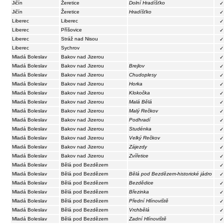
Jičín
Žeretice
Dolní Hradíšťko
✓
Jičín
Žeretice
Hradíšťko
✓
Liberec
Liberec
✓
Liberec
Příšovice
✓
Liberec
Stráž nad Nisou
✓
Liberec
Sychrov
✓
Mladá Boleslav
Bakov nad Jizerou
✓
Mladá Boleslav
Bakov nad Jizerou
Brejlov
✓
Mladá Boleslav
Bakov nad Jizerou
Chudoplesy
✓
Mladá Boleslav
Bakov nad Jizerou
Horka
✓
Mladá Boleslav
Bakov nad Jizerou
Klokočka
✓
Mladá Boleslav
Bakov nad Jizerou
Malá Bělá
✓
Mladá Boleslav
Bakov nad Jizerou
Malý Rečkov
✓
Mladá Boleslav
Bakov nad Jizerou
Podhradí
✓
Mladá Boleslav
Bakov nad Jizerou
Studénka
✓
Mladá Boleslav
Bakov nad Jizerou
Velký Rečkov
✓
Mladá Boleslav
Bakov nad Jizerou
Zájezdy
✓
Mladá Boleslav
Bakov nad Jizerou
Zvířetice
✓
Mladá Boleslav
Bělá pod Bezdězem
✓
Mladá Boleslav
Bělá pod Bezdězem
Bělá pod Bezdězem-historické jádro
✓
Mladá Boleslav
Bělá pod Bezdězem
Bezdědice
✓
Mladá Boleslav
Bělá pod Bezdězem
Březinka
✓
Mladá Boleslav
Bělá pod Bezdězem
Přední Hlínoviště
✓
Mladá Boleslav
Bělá pod Bezdězem
Vrchbělá
✓
Mladá Boleslav
Bělá pod Bezdězem
Zadní Hlínoviště
✓