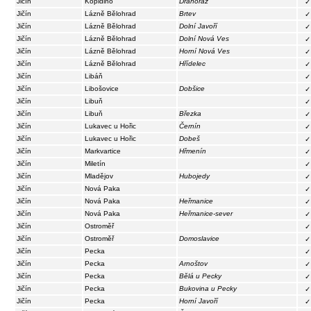
Jičín
Kopidlno
Drahoraz
✓
Jičín
Lázně Bělohrad
Brtev
✓
Jičín
Lázně Bělohrad
Dolní Javoří
✓
Jičín
Lázně Bělohrad
Dolní Nová Ves
✓
Jičín
Lázně Bělohrad
Horní Nová Ves
✓
Jičín
Lázně Bělohrad
Hřídelec
✓
Jičín
Libáň
✓
Jičín
Libošovice
Dobšice
✓
Jičín
Libuň
✓
Jičín
Libuň
Březka
✓
Jičín
Lukavec u Hořic
Černín
✓
Jičín
Lukavec u Hořic
Dobeš
✓
Jičín
Markvartice
Hřmenín
✓
Jičín
Miletín
✓
Jičín
Mladějov
Hubojedy
✓
Jičín
Nová Paka
✓
Jičín
Nová Paka
Heřmanice
✓
Jičín
Nová Paka
Heřmanice-sever
✓
Jičín
Ostroměř
✓
Jičín
Ostroměř
Domoslavice
✓
Jičín
Pecka
✓
Jičín
Pecka
Arnoštov
✓
Jičín
Pecka
Bělá u Pecky
✓
Jičín
Pecka
Bukovina u Pecky
✓
Jičín
Pecka
Horní Javoří
✓