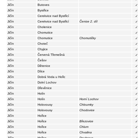
Jičín
Butoves
✓
Jičín
Bystřice
✓
Jičín
Cerekvice nad Bystřicí
✓
Jičín
Cerekvice nad Bystřicí
Čenice 2. díl
✓
Jičín
Cholenice
✓
Jičín
Chomutice
✓
Jičín
Chomutice
Chomutičky
✓
Jičín
Choteč
✓
Jičín
Chyjice
✓
Jičín
Červená Třemešná
✓
Jičín
Češov
✓
Jičín
Dětenice
✓
Jičín
Dílce
✓
Jičín
Dobrá Voda u Hořic
✓
Jičín
Dolní Lochov
✓
Jičín
Dřevěnice
✓
Jičín
Holín
✓
Jičín
Holín
Horní Lochov
✓
Jičín
Holovousy
Chloumky
✓
Jičín
Holovousy
Chodovice
✓
Jičín
Hořice
✓
Jičín
Hořice
Březovice
✓
Jičín
Hořice
Chlum
✓
Jičín
Hořice
Chvalina
✓
Jičín
Hořice
Doubrava