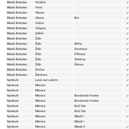
Mladá Boleslav
Vinařice
✓
Mladá Boleslav
Vinec
✓
Mladá Boleslav
Vlkava
✓
Mladá Boleslav
Vlkava
Bor
✓
Mladá Boleslav
Vrátno
✓
Mladá Boleslav
Všejany
✓
Mladá Boleslav
Zdětín
✓
Mladá Boleslav
Žďár
✓
Mladá Boleslav
Žďár
Břehy
✓
Mladá Boleslav
Žďár
Doubrava
✓
Mladá Boleslav
Žďár
Příhrazy
✓
Mladá Boleslav
Žďár
Skokovy
✓
Mladá Boleslav
Žďár
Žehrov
✓
Mladá Boleslav
Žerčice
✓
Mladá Boleslav
Židněves
✓
Nymburk
Lysá nad Labem
✓
Nymburk
Milovice
✓
Nymburk
Milovice
Nymburk
Milovice
Benátecká Vrutice
✓
Nymburk
Milovice
Benátecká Vrutice
Nymburk
Milovice
Boží Dar
✓
Nymburk
Milovice
Boží Dar
Nymburk
Milovice
Mladá I
✓
Nymburk
Milovice
Mladá I
Nymburk
Milovice
Mladá II
✓