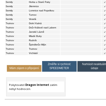
Semily
Horka u Staré Paky
✓
Semily
Jilemnice
✓
Semily
Lomnice nad Popelkou
✓
Semily
Turnov
✓
Semily
Veselá
✓
Trutnov
Dolní Kalná
✓
Trutnov
Dvůr Králové nad Labem
✓
Trutnov
Janské Lázně
✓
Trutnov
Mladé Buky
✓
Trutnov
Rudník
✓
Trutnov
Špindlerův Mlýn
✓
Trutnov
Trutnov
✓
Trutnov
Vrchlabí
✓
Změřte si rychlost:
Nahlásit neaktuáln
Mám zájem o připojení
SPEEDMETER
údaje
Pokytovatel
Dragon Internet
zatím
nebyl hodnocen.