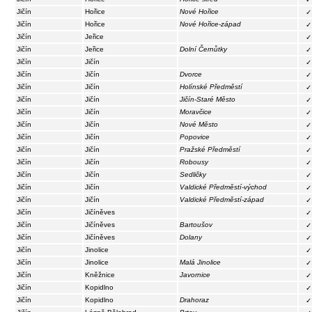
Jičín
Hořice
Nové Hořice
✓
Jičín
Hořice
Nové Hořice-západ
✓
Jičín
Jeřice
✓
Jičín
Jeřice
Dolní Černůtky
✓
Jičín
Jičín
✓
Jičín
Jičín
Dvorce
✓
Jičín
Jičín
Holínské Předměstí
✓
Jičín
Jičín
Jičín-Staré Město
✓
Jičín
Jičín
Moravčice
✓
Jičín
Jičín
Nové Město
✓
Jičín
Jičín
Popovice
✓
Jičín
Jičín
Pražské Předměstí
✓
Jičín
Jičín
Robousy
✓
Jičín
Jičín
Sedličky
✓
Jičín
Jičín
Valdické Předměstí-východ
✓
Jičín
Jičín
Valdické Předměstí-západ
✓
Jičín
Jičíněves
✓
Jičín
Jičíněves
Bartoušov
✓
Jičín
Jičíněves
Dolany
✓
Jičín
Jinolice
✓
Jičín
Jinolice
Malá Jinolice
✓
Jičín
Kněžnice
Javornice
✓
Jičín
Kopidlno
✓
Jičín
Kopidlno
Drahoraz
✓