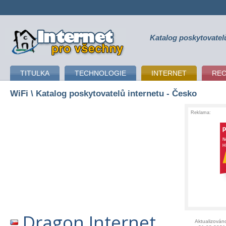
Katalog poskytovatel
připojení k internetu
TITULKA
TECHNOLOGIE
INTERNET
RE
WiFi
\ Katalog poskytovatelů internetu - Česko
Reklama:
Dragon Internet
Aktualizován