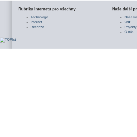
Rubriky Internetu pro všechny
Naše další pr
Technologie
Naše ko
Internet
VoIP
Recenze
Projekty
O nás