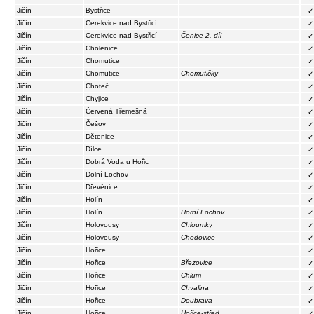
Jičín
Bystřice
✓
Jičín
Cerekvice nad Bystřicí
✓
Jičín
Cerekvice nad Bystřicí
Čenice 2. díl
✓
Jičín
Cholenice
✓
Jičín
Chomutice
✓
Jičín
Chomutice
Chomutičky
✓
Jičín
Choteč
✓
Jičín
Chyjice
✓
Jičín
Červená Třemešná
✓
Jičín
Češov
✓
Jičín
Dětenice
✓
Jičín
Dílce
✓
Jičín
Dobrá Voda u Hořic
✓
Jičín
Dolní Lochov
✓
Jičín
Dřevěnice
✓
Jičín
Holín
✓
Jičín
Holín
Horní Lochov
✓
Jičín
Holovousy
Chloumky
✓
Jičín
Holovousy
Chodovice
✓
Jičín
Hořice
✓
Jičín
Hořice
Březovice
✓
Jičín
Hořice
Chlum
✓
Jičín
Hořice
Chvalina
✓
Jičín
Hořice
Doubrava
✓
Jičín
Hořice
Hořice-střed
✓