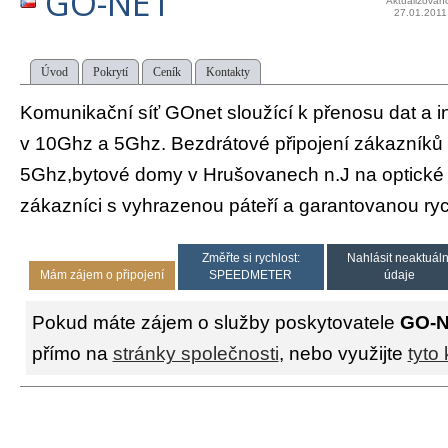
GO-NET
Aktualizován
27.01.2011
Úvod
Pokrytí
Ceník
Kontakty
Komunikační síť GOnet sloužící k přenosu dat a in
v 10Ghz a 5Ghz. Bezdrátové připojení zákazníků
5Ghz,bytové domy v Hrušovanech n.J na optické s
zákazníci s vyhrazenou páteří a garantovanou ryc
Změřte si rychlost:
Nahlásit neaktuáln
Mám zájem o připojení
SPEEDMETER
údaje
Pokud máte zájem o služby poskytovatele
GO-
přímo na
stránky společnosti
, nebo využijte
tyto