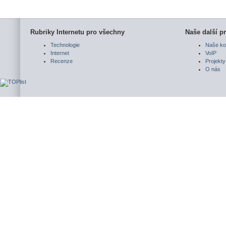
Rubriky Internetu pro všechny
Naše další pr
Technologie
Naše ko
Internet
VoIP
Recenze
Projekty
O nás