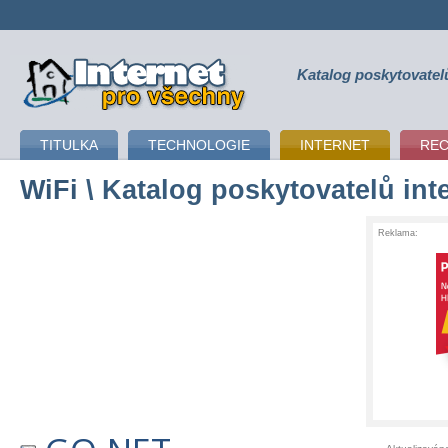
Katalog poskytovatel
připojení k internetu
TITULKA
TECHNOLOGIE
INTERNET
RE
WiFi
\ Katalog poskytovatelů int
Reklama: