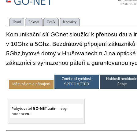
GO-NET
Aktualizován
27.01.2011
Úvod
Pokrytí
Ceník
Kontakty
Komunikační síť GOnet sloužící k přenosu dat a in
v 10Ghz a 5Ghz. Bezdrátové připojení zákazníků
5Ghz,bytové domy v Hrušovanech n.J na optické s
zákazníci s vyhrazenou páteří a garantovanou ryc
Změřte si rychlost:
Nahlásit neaktuáln
Mám zájem o připojení
SPEEDMETER
údaje
Pokytovatel
GO-NET
zatím nebyl
hodnocen.