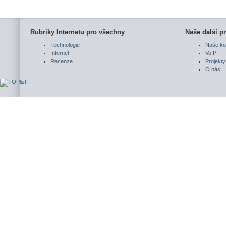
Rubriky Internetu pro všechny
Naše další pr
Technologie
Naše ko
Internet
VoIP
Recenze
Projekty
O nás