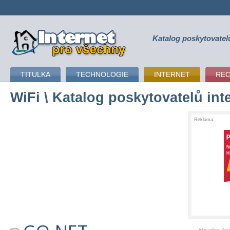
Katalog poskytovatel
připojení k internetu
TITULKA
TECHNOLOGIE
INTERNET
RE
WiFi
\ Katalog poskytovatelů int
Reklama: