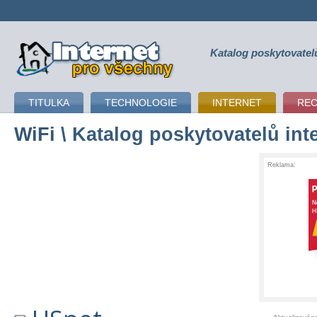
Katalog poskytovatel
připojení k internetu
TITULKA
TECHNOLOGIE
INTERNET
RE
WiFi
\ Katalog poskytovatelů int
Reklama: