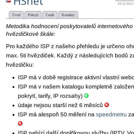
HSnet
Aktualizován
23.11.2017
Úvod
Pokrytí
Ceník
Kontakty
Metodika hodnocení poskytovatelů internetového př
hvězdičkové škále:
Pro každého ISP z našeho přehledu je určeno oh
max. 5ti hvězdiček. Každý z následujících bodů za
hvězdičku:
ISP má v době registrace aktivní vlastní we
ISP má v našem katalogu kompletně založený 
pokrytí, tarify, IP rozsahy)
údaje nejsou starší než 6 měsíců
ISP má alespoň 50 měření na
speedmetru
za
ISP nabízí další doplňkovou službu (IPTV, Vo