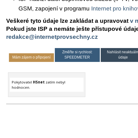
GSM, zapojení v programu
Internet pro knih
Veškeré tyto údaje lze zakládat a upravovat
v 
Pokud jste ISP a nemáte ješte přístupové údaj
redakce@internetprovsechny.cz
Změřte si rychlost:
Nahlásit neaktuáln
Mám zájem o připojení
SPEEDMETER
údaje
Pokytovatel
HSnet
zatím nebyl
hodnocen.