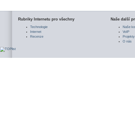
Rubriky Internetu pro všechny
Naše další pr
Technologie
Naše ko
Internet
VoIP
Recenze
Projekty
O nás