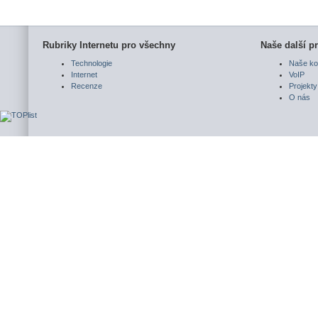
Rubriky Internetu pro všechny
Naše další pr
Technologie
Naše ko
Internet
VoIP
Recenze
Projekty
O nás