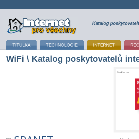
Katalog poskytovatel
připojení k internetu
TITULKA
TECHNOLOGIE
INTERNET
RE
WiFi
\ Katalog poskytovatelů int
Reklama: