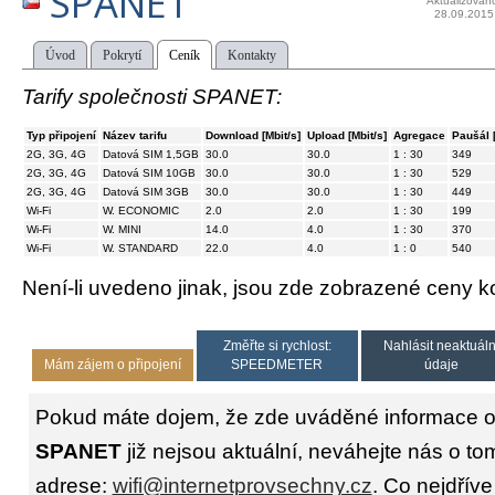
SPANET
Aktualizován
28.09.2015
Úvod
Pokrytí
Ceník
Kontakty
Tarify společnosti SPANET:
Typ připojení
Název tarifu
Download [Mbit/s]
Upload [Mbit/s]
Agregace
Paušál 
2G, 3G, 4G
Datová SIM 1,5GB
30.0
30.0
1 : 30
349
2G, 3G, 4G
Datová SIM 10GB
30.0
30.0
1 : 30
529
2G, 3G, 4G
Datová SIM 3GB
30.0
30.0
1 : 30
449
Wi-Fi
W. ECONOMIC
2.0
2.0
1 : 30
199
Wi-Fi
W. MINI
14.0
4.0
1 : 30
370
Wi-Fi
W. STANDARD
22.0
4.0
1 : 0
540
Není-li uvedeno jinak, jsou zde zobrazené ceny
Změřte si rychlost:
Nahlásit neaktuáln
Mám zájem o připojení
SPEEDMETER
údaje
Pokud máte dojem, že zde uváděné informace o 
SPANET
již nejsou aktuální, neváhejte nás o to
adrese:
wifi@internetprovsechny.cz
. Co nejdříve