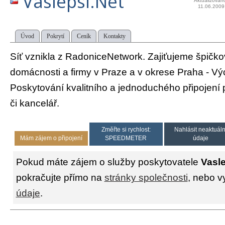
Vaslepsi.Net
Aktualizován
11.06.2009
Úvod
Pokrytí
Ceník
Kontakty
Síť vznikla z RadoniceNetwork. Zajiťujeme špičkov
domácnosti a firmy v Praze a v okrese Praha - V
Poskytování kvalitního a jednoduchého připojení
či kancelář.
Změřte si rychlost:
Nahlásit neaktuáln
Mám zájem o připojení
SPEEDMETER
údaje
Pokud máte zájem o služby poskytovatele
Vasle
pokračujte přímo na
stránky společnosti
, nebo v
údaje
.