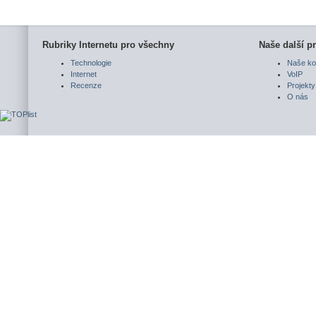
Rubriky Internetu pro všechny
Naše další pr
Technologie
Naše ko
Internet
VoIP
Recenze
Projekty
O nás