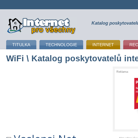
Katalog poskytovatel
připojení k internetu
TITULKA
TECHNOLOGIE
INTERNET
RE
WiFi
\ Katalog poskytovatelů int
Reklama: