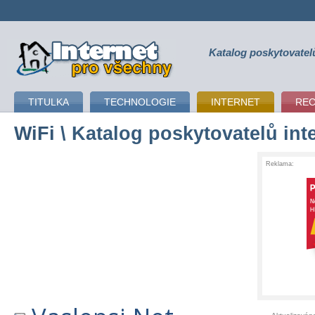
Katalog poskytovatel
připojení k internetu
TITULKA
TECHNOLOGIE
INTERNET
RE
WiFi
\ Katalog poskytovatelů int
Reklama: