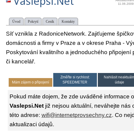
Vaslepsi.Net
Aktualizován
11.06.2009
Úvod
Pokrytí
Ceník
Kontakty
Síť vznikla z RadoniceNetwork. Zajiťujeme špičkov
domácnosti a firmy v Praze a v okrese Praha - V
Poskytování kvalitního a jednoduchého připojení
či kancelář.
Změřte si rychlost:
Nahlásit neaktuáln
Mám zájem o připojení
SPEEDMETER
údaje
Pokud máte dojem, že zde uváděné informace o 
Vaslepsi.Net
již nejsou aktuální, neváhejte nás 
této adrese:
wifi@internetprovsechny.cz
. Co nejd
aktualizaci údajů.