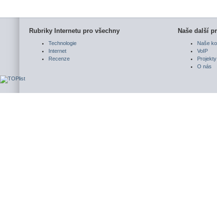
Rubriky Internetu pro všechny
Naše další pr
Technologie
Naše ko
Internet
VoIP
Recenze
Projekty
O nás