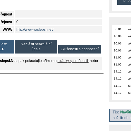
přip
eřejnost
eřejnost
0
06.01
ak
WWW
http://www.vaslepsi.net/
16.06
ak
16.06
ak
lost:
Nahlásit neaktuální
ER
údaje
Zkušenosti a hodnocení
16.06
ak
31.05
ak
slepsi.Net
, pak pokračujte přímo na
stránky společnosti
, nebo
31.05
ak
14.12
ak
14.12
ak
14.12
ak
14.12
ak
Tip:
Navšt
než třech 