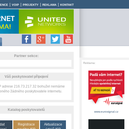
|
|
|
|
RENCE
VOIP
PROJEKTY
REKLAMA
KONTAKT
Partner sekce:
Reklama:
Váš poskytovatel připojení
IP adrese 216.73.217.32 bohužel nemáme
zeného žádného poskytovatele internetu.
Katalog poskytovatelů
www.eurosignal.cz
dat
Registrace
Aktualizace