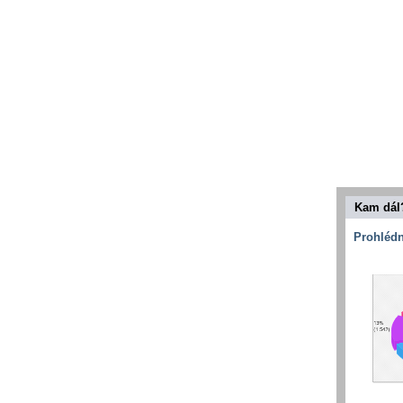
Kam dál
Prohlédn