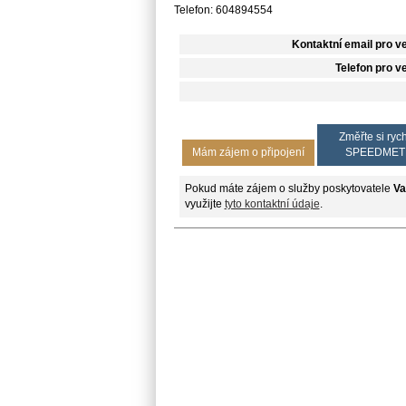
Telefon: 604894554
Kontaktní email pro v
Telefon pro v
Změřte si rych
Mám zájem o připojení
SPEEDMET
Pokud máte zájem o služby poskytovatele
Va
využijte
tyto kontaktní údaje
.