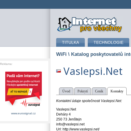
připojení k internetu
TITULKA
TECHNOLOGIE
WiFi
\ Katalog poskytovatelů int
Reklama:
Vaslepsi.Net
Úvod
Pokrytí
Ceník
Kontakty
Kontaktní údaje společnosti Vaslepsi.Net:
Vaslepsi.Net
www.eurosignal.cz
Deháry 4
250 73 Jenštejn
info@vaslepsi.net
Url: http://www.vaslepsi.net/