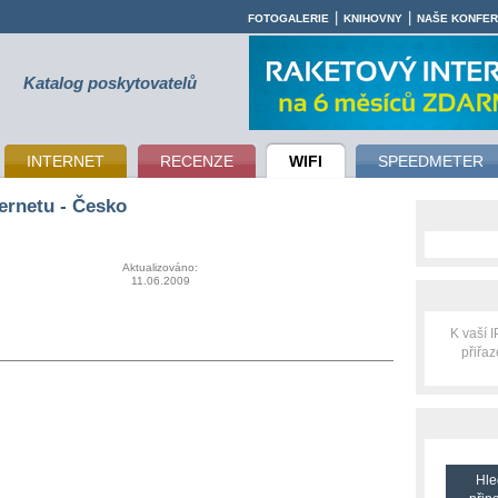
|
|
FOTOGALERIE
KNIHOVNY
NAŠE KONFE
Katalog poskytovatelů
INTERNET
RECENZE
WIFI
SPEEDMETER
ernetu - Česko
Aktualizováno:
11.06.2009
K vaší 
přiřa
Hle