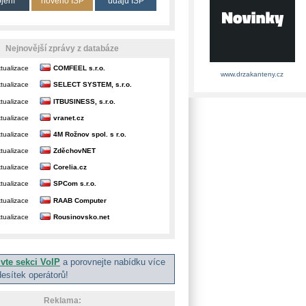
ojení
nového ISP
údajů ISP
Nejnovější zprávy z databáze
tualizace
COMFEEL s.r.o.
www.drzakanteny.cz
tualizace
SELECT SYSTEM, s.r.o.
tualizace
ITBUSINESS, s.r.o.
tualizace
vranet.cz
tualizace
4M Rožnov spol. s r.o.
tualizace
ZděchovNET
tualizace
Corelia.cz
tualizace
SPCom s.r.o.
tualizace
RAAB Computer
tualizace
Rousinovsko.net
ivte sekci VoIP
a porovnejte nabídku více
desítek operátorů!
Reklama: