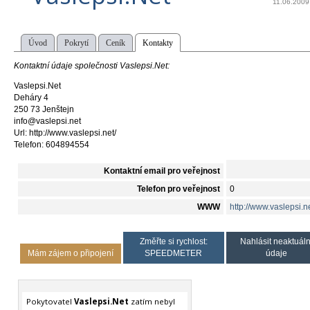
11.06.2009
Úvod
Pokrytí
Ceník
Kontakty
Kontaktní údaje společnosti Vaslepsi.Net:
Vaslepsi.Net
Deháry 4
250 73 Jenštejn
info@vaslepsi.net
Url: http://www.vaslepsi.net/
Telefon: 604894554
Kontaktní email pro veřejnost
Telefon pro veřejnost
0
WWW
http://www.vaslepsi.ne
Změřte si rychlost:
Nahlásit neaktuáln
Mám zájem o připojení
SPEEDMETER
údaje
Pokytovatel
Vaslepsi.Net
zatím nebyl