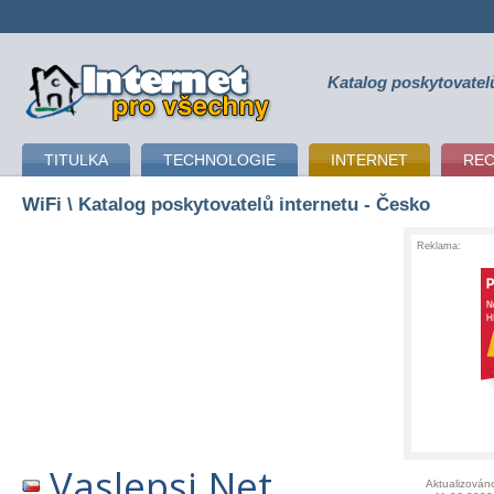
Katalog poskytovatel
připojení k internetu
TITULKA
TECHNOLOGIE
INTERNET
RE
WiFi
\ Katalog poskytovatelů internetu - Česko
Reklama:
Vaslepsi.Net
Aktualizován