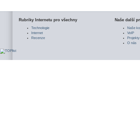
Rubriky Internetu pro všechny
Naše další pr
Technologie
Naše ko
Internet
VoIP
Recenze
Projekty
O nás