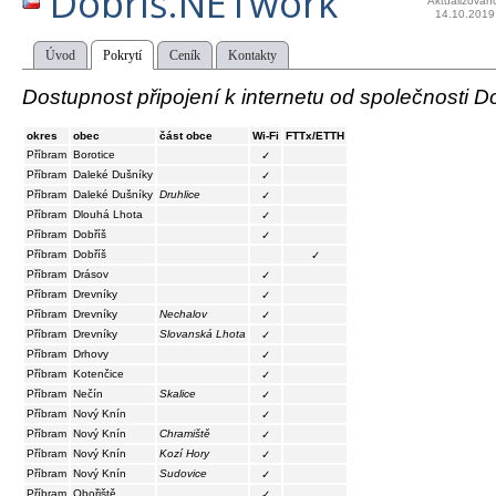
Dobříš.NETwork
Aktualizován
14.10.2019
Úvod
Pokrytí
Ceník
Kontakty
Dostupnost připojení k internetu od společnosti 
okres
obec
část obce
Wi-Fi
FTTx/ETTH
Příbram
Borotice
✓
Příbram
Daleké Dušníky
✓
Příbram
Daleké Dušníky
Druhlice
✓
Příbram
Dlouhá Lhota
✓
Příbram
Dobříš
✓
Příbram
Dobříš
✓
Příbram
Drásov
✓
Příbram
Drevníky
✓
Příbram
Drevníky
Nechalov
✓
Příbram
Drevníky
Slovanská Lhota
✓
Příbram
Drhovy
✓
Příbram
Kotenčice
✓
Příbram
Nečín
Skalice
✓
Příbram
Nový Knín
✓
Příbram
Nový Knín
Chramiště
✓
Příbram
Nový Knín
Kozí Hory
✓
Příbram
Nový Knín
Sudovice
✓
Příbram
Obořiště
✓