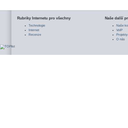
Rubriky Internetu pro všechny
Naše další pr
Technologie
Naše ko
Internet
VoIP
Recenze
Projekty
O nás