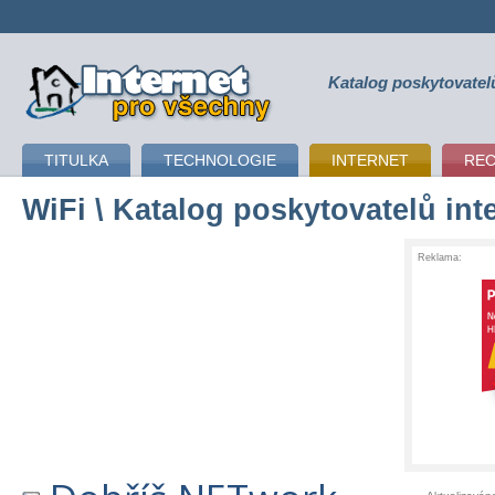
Katalog poskytovatel
připojení k internetu
TITULKA
TECHNOLOGIE
INTERNET
RE
WiFi
\ Katalog poskytovatelů int
Reklama: