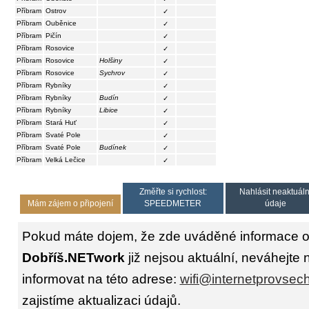
Příbram
Ostrov
✓
Příbram
Ouběnice
✓
Příbram
Pičín
✓
Příbram
Rosovice
✓
Příbram
Rosovice
Holšiny
✓
Příbram
Rosovice
Sychrov
✓
Příbram
Rybníky
✓
Příbram
Rybníky
Budín
✓
Příbram
Rybníky
Libice
✓
Příbram
Stará Huť
✓
Příbram
Svaté Pole
✓
Příbram
Svaté Pole
Budínek
✓
Příbram
Velká Lečice
✓
Změřte si rychlost:
Nahlásit neaktuáln
Mám zájem o připojení
SPEEDMETER
údaje
Pokud máte dojem, že zde uváděné informace o 
Dobříš.NETwork
již nejsou aktuální, neváhejte 
informovat na této adrese:
wifi@internetprovsec
zajistíme aktualizaci údajů.