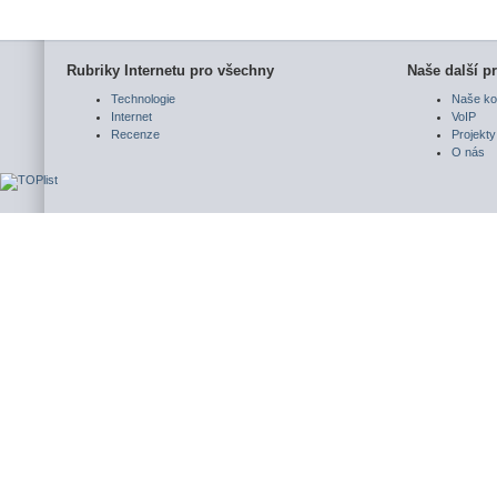
Rubriky Internetu pro všechny
Naše další pr
Technologie
Naše ko
Internet
VoIP
Recenze
Projekty
O nás