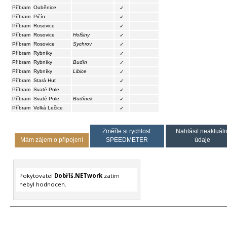
Příbram
Ouběnice
✓
Příbram
Pičín
✓
Příbram
Rosovice
✓
Příbram
Rosovice
Holšiny
✓
Příbram
Rosovice
Sychrov
✓
Příbram
Rybníky
✓
Příbram
Rybníky
Budín
✓
Příbram
Rybníky
Libice
✓
Příbram
Stará Huť
✓
Příbram
Svaté Pole
✓
Příbram
Svaté Pole
Budínek
✓
Příbram
Velká Lečice
✓
Změřte si rychlost:
Nahlásit neaktuáln
Mám zájem o připojení
SPEEDMETER
údaje
Pokytovatel
Dobříš.NETwork
zatím
nebyl hodnocen.