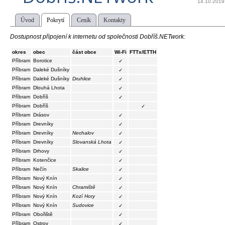
14.10.2019
Úvod
Pokrytí
Ceník
Kontakty
Dostupnost připojení k internetu od společnosti Dobříš.NETwork:
okres
obec
část obce
Wi-Fi
FTTx/ETTH
Příbram
Borotice
✓
Příbram
Daleké Dušníky
✓
Příbram
Daleké Dušníky
Druhlice
✓
Příbram
Dlouhá Lhota
✓
Příbram
Dobříš
✓
Příbram
Dobříš
✓
Příbram
Drásov
✓
Příbram
Drevníky
✓
Příbram
Drevníky
Nechalov
✓
Příbram
Drevníky
Slovanská Lhota
✓
Příbram
Drhovy
✓
Příbram
Kotenčice
✓
Příbram
Nečín
Skalice
✓
Příbram
Nový Knín
✓
Příbram
Nový Knín
Chramiště
✓
Příbram
Nový Knín
Kozí Hory
✓
Příbram
Nový Knín
Sudovice
✓
Příbram
Obořiště
✓
Příbram
Ostrov
✓