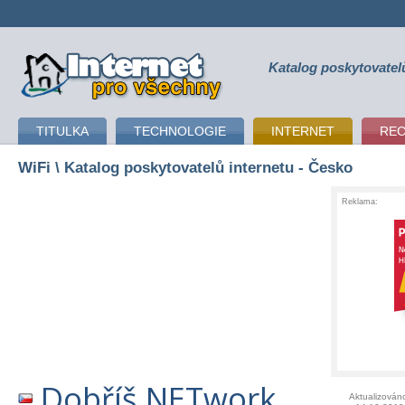
Katalog poskytovatel
připojení k internetu
TITULKA
TECHNOLOGIE
INTERNET
RE
WiFi
\ Katalog poskytovatelů internetu - Česko
Reklama:
Dobříš.NETwork
Aktualizován