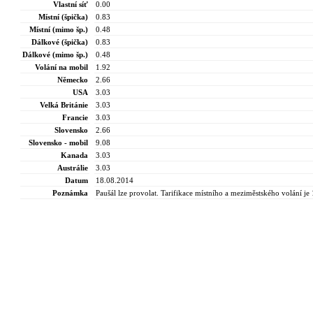
Vlastní síť
0.00
Místní (špička)
0.83
Místní (mimo šp.)
0.48
Dálkové (špička)
0.83
Dálkové (mimo šp.)
0.48
Volání na mobil
1.92
Německo
2.66
USA
3.03
Velká Británie
3.03
Francie
3.03
Slovensko
2.66
Slovensko - mobil
9.08
Kanada
3.03
Austrálie
3.03
Datum
18.08.2014
Poznámka
Paušál lze provolat. Tarifikace místního a meziměstského volání je