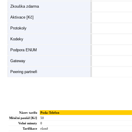
Zkouška zdarma
Aktivace [Kč]
Protokoly
Kodeky
Podpora ENUM
Gateway
Peering partneři
Název tarifu
Poda-Telefon
Měsíční paušál [Kč]
50
Volné minuty
0
Tarifikace
různě