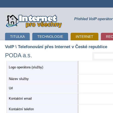
Přehled VoIP operáto
WiFi Internet pro
všechny
TITULKA
TECHNOLOGIE
INTERNET
RE
VoIP
\ Telefonování přes Internet v České republice
PODA a.s.
Logo operátora (služby)
Název služby
Url
Kontaktní email
Kontaktní telefon