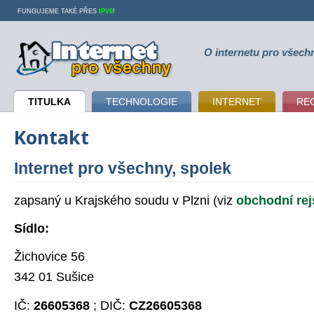
FUNGUJEME TAKÉ PŘES
IPV6
!
O internetu pro všech
Internet pro všechny
TITULKA
TECHNOLOGIE
INTERNET
RE
Kontakt
Internet pro všechny, spolek
zapsaný u Krajského soudu v Plzni (viz
obchodní rej
Sídlo:
Žichovice 56
342 01 Sušice
IČ:
26605368
; DIČ:
CZ26605368