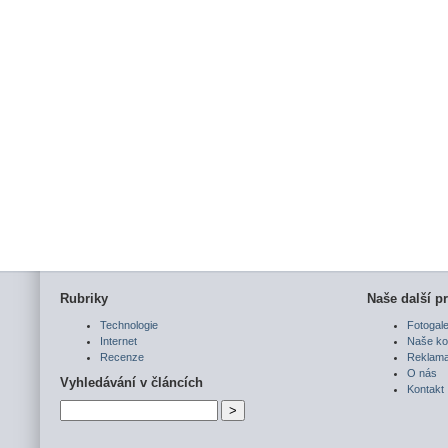
Rubriky
Naše další pr
Technologie
Fotogale
Internet
Naše ko
Recenze
Reklam
O nás
Vyhledávání v článcích
Kontakt