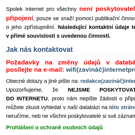
není poskytovate
Spolek Internet pro všechny
připojení
, pouze se snaží pomocí publikační činno
o jeho zpřístupnění.
Následující kontaktní údaje 
v přímé souvislosti s uvedenou činností.
Jak nás kontaktovat
Požadavky na změny údajů v databáz
posílejte na e-mail:
wifi(zavináč)internetp
Obecné dotazy a jiné pište na:
redakce(zavináč)int
Upozorňujeme, že
NEJSME POSKYTOVAT
DO INTERNETU
, proto nám nepište žádosti o připo
můžete zkusit vyhledat v naší databázi na
této strá
neručíme, neb ne všichni poskytovatelé si své záznam
Prohlášení o ochraně osobních údajů