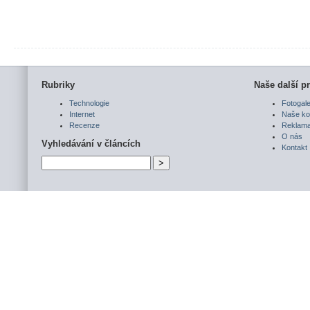
Rubriky
Naše další pr
Technologie
Fotogale
Internet
Naše ko
Recenze
Reklam
O nás
Vyhledávání v článcích
Kontakt