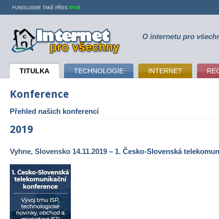
FUNGUJEME TAKÉ PŘES
IPV6
!
O internetu pro všech
Internet pro všechny
TITULKA
TECHNOLOGIE
INTERNET
RE
Konference
Přehled našich konferencí
2019
Vyhne, Slovensko 14.11.2019
– 1. Česko-Slovenská telekomun