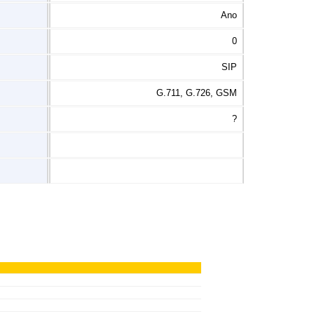
Ano
0
SIP
G.711, G.726, GSM
?