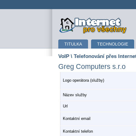
WiFi Internet pro
všechny
TITULKA
TECHNOLOGIE
VoIP
\ Telefonování přes Interne
Greg Computers s.r.o
Logo operátora (služby)
Název služby
Url
Kontaktní email
Kontaktní telefon