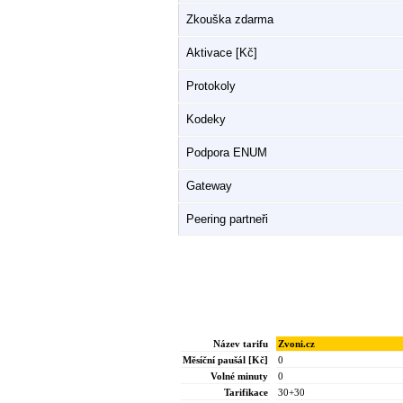
Zkouška zdarma
Aktivace [Kč]
Protokoly
Kodeky
Podpora ENUM
Gateway
Peering partneři
Název tarifu
Zvoni.cz
Měsíční paušál [Kč]
0
Volné minuty
0
Tarifikace
30+30