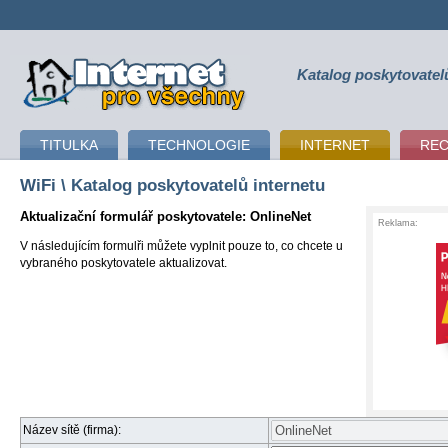
Katalog poskytovatel
připojení k internetu
TITULKA
TECHNOLOGIE
INTERNET
RE
WiFi
\ Katalog poskytovatelů internetu
Aktualizační formulář poskytovatele: OnlineNet
Reklama:
V následujícím formulři můžete vyplnit pouze to, co chcete u
vybraného poskytovatele aktualizovat.
Název sítě (firma):