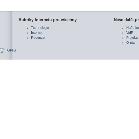
Rubriky Internetu pro všechny
Naše další pr
Technologie
Naše ko
Internet
VoIP
Recenze
Projekty
O nás