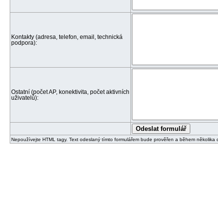
Kontakty (adresa, telefon, email, technická
podpora):
Ostatní (počet AP, konektivita, počet aktivních
uživatelů):
Nepoužívejte HTML tagy. Text odeslaný tímto formulářem bude prověřen a během několika 