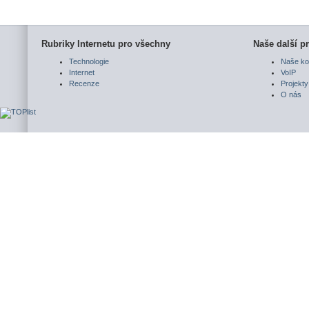
Rubriky Internetu pro všechny
Naše další pr
Technologie
Naše ko
Internet
VoIP
Recenze
Projekty
O nás