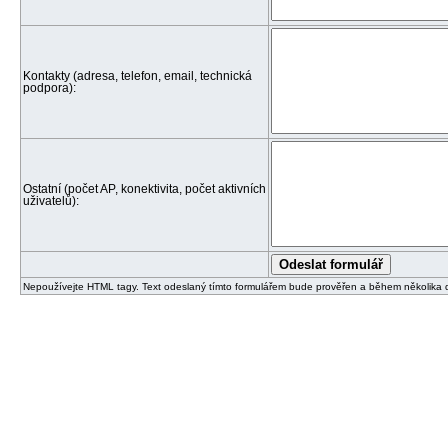
Kontakty (adresa, telefon, email, technická
podpora):
Ostatní (počet AP, konektivita, počet aktivních
uživatelů):
Nepoužívejte HTML tagy. Text odeslaný tímto formulářem bude prověřen a během několika 