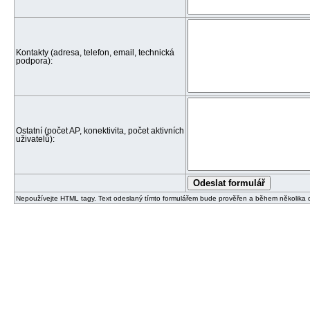
Kontakty (adresa, telefon, email, technická
podpora):
Ostatní (počet AP, konektivita, počet aktivních
uživatelů):
Nepoužívejte HTML tagy. Text odeslaný tímto formulářem bude prověřen a během několika 