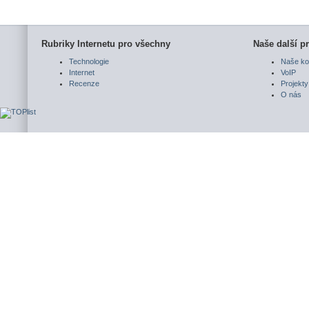
Rubriky Internetu pro všechny
Naše další pr
Technologie
Naše ko
Internet
VoIP
Recenze
Projekty
O nás