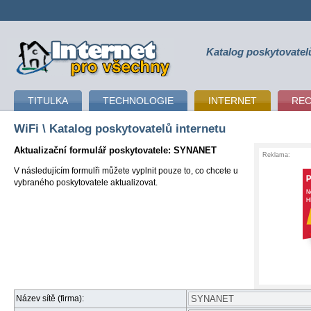
Katalog poskytovatel
připojení k internetu
TITULKA
TECHNOLOGIE
INTERNET
RE
WiFi
\ Katalog poskytovatelů internetu
Aktualizační formulář poskytovatele: SYNANET
Reklama:
V následujícím formulři můžete vyplnit pouze to, co chcete u
vybraného poskytovatele aktualizovat.
Název sítě (firma):