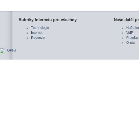
Rubriky Internetu pro všechny
Naše další pr
Technologie
Naše ko
Internet
VoIP
Recenze
Projekty
O nás