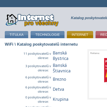
Katalog poskytovatel
připojení k internetu
TITULKA
TECHNOLOGIE
INTERNET
RE
WiFi
\ Katalog poskytovatelů internetu
Banská
11 poskytovatelů v
Reklama:
okrese:
Bystrica
Banská
3 poskytovatelů v
okrese:
Štiavnica
6 poskytovatelů v
Brezno
okrese:
6 poskytovatelů v
Detva
okrese:
0 poskytovatelů v
Krupina
okrese: