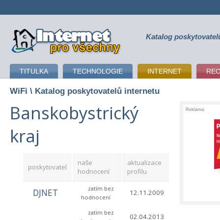
Katalog poskytovatel
připojení k internetu
TITULKA
TECHNOLOGIE
INTERNET
RE
WiFi
\ Katalog poskytovatelů internetu
Banskobystrický
Reklama:
kraj
naše
aktualizace
poskytovatel
hodnocení
profilu
zatím bez
DJNET
12.11.2009
hodnocení
zatím bez
02.04.2013