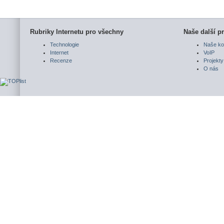
Rubriky Internetu pro všechny
Naše další pr
Technologie
Naše ko
Internet
VoIP
Recenze
Projekty
O nás