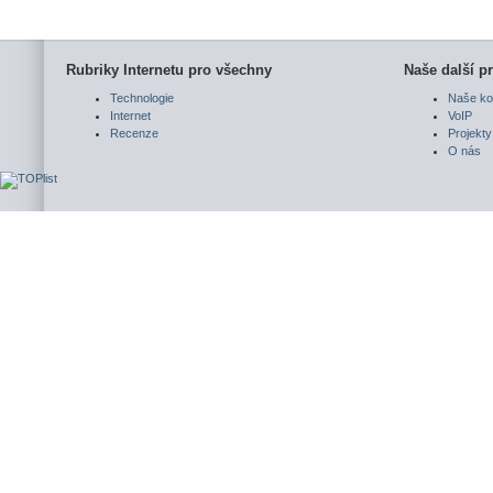
Rubriky Internetu pro všechny
Naše další pr
Technologie
Naše ko
Internet
VoIP
Recenze
Projekty
O nás