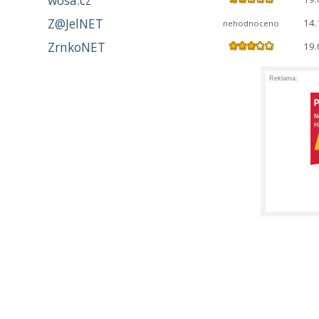
wosa.cz
Z@JelNET
14.
nehodnoceno
ZrnkoNET
19.
Reklama: