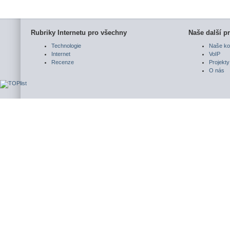
Rubriky Internetu pro všechny
Naše další pr
Technologie
Naše ko
Internet
VoIP
Recenze
Projekty
O nás