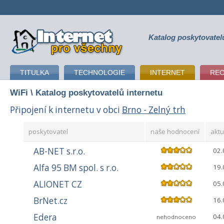
Katalog poskytovatel
připojení k internetu
TITULKA
TECHNOLOGIE
INTERNET
RE
WiFi
\ Katalog poskytovatelů internetu
Připojení k internetu v obci
Brno - Zelný trh
poskytovatel
naše hodnocení
aktu
AB-NET s.r.o.
02.
Alfa 95 BM spol. s r.o.
19.
ALIONET CZ
05.
BrNet.cz
16.
Edera
04.
nehodnoceno