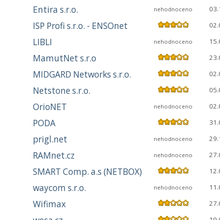
Entira s.r.o.
03.
nehodnoceno
ISP Profi s.r.o. - ENSOnet
02.
LIBLI
15.
nehodnoceno
MamutNet s.r.o
23.
MIDGARD Networks s.r.o.
02.
Netstone s.r.o.
05.
OrioNET
02.
nehodnoceno
PODA
31.
prigl.net
29.
nehodnoceno
RAMnet.cz
27.
nehodnoceno
SMART Comp. a.s (NETBOX)
12.
waycom s.r.o.
11.
nehodnoceno
Wifimax
27.
19.