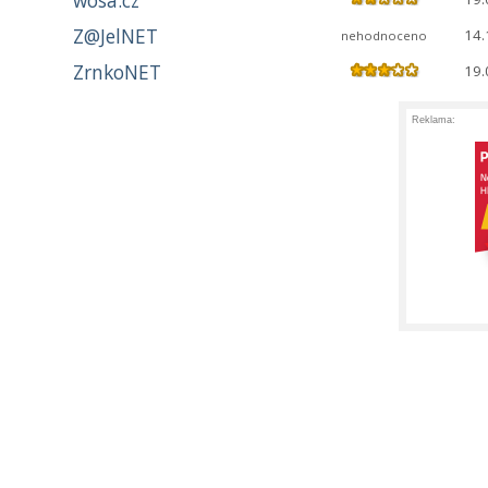
wosa.cz
Z@JelNET
14.
nehodnoceno
ZrnkoNET
19.
Reklama: