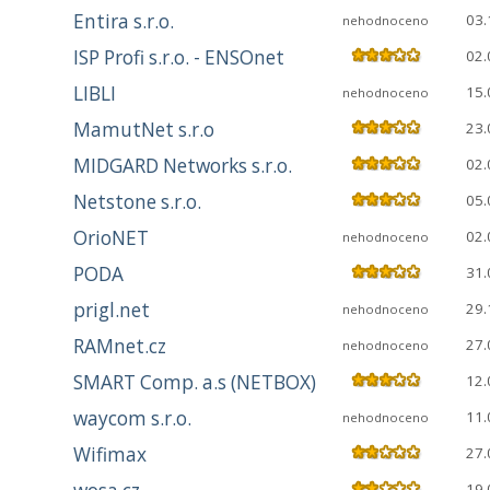
Entira s.r.o.
03.
nehodnoceno
ISP Profi s.r.o. - ENSOnet
02.
LIBLI
15.
nehodnoceno
MamutNet s.r.o
23.
MIDGARD Networks s.r.o.
02.
Netstone s.r.o.
05.
OrioNET
02.
nehodnoceno
PODA
31.
prigl.net
29.
nehodnoceno
RAMnet.cz
27.
nehodnoceno
SMART Comp. a.s (NETBOX)
12.
waycom s.r.o.
11.
nehodnoceno
Wifimax
27.
19.