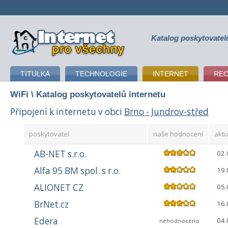
Katalog poskytovatel
připojení k internetu
TITULKA
TECHNOLOGIE
INTERNET
RE
WiFi
\ Katalog poskytovatelů internetu
Připojení k internetu v obci
Brno - Jundrov-střed
poskytovatel
naše hodnocení
aktu
AB-NET s.r.o.
02.
Alfa 95 BM spol. s r.o.
19.
ALIONET CZ
05.
BrNet.cz
16.
Edera
04.
nehodnoceno