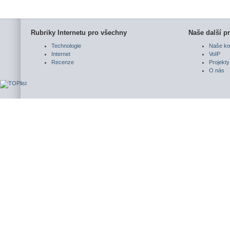
Rubriky Internetu pro všechny
Naše další pr
Technologie
Naše ko
Internet
VoIP
Recenze
Projekty
O nás