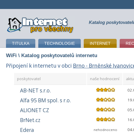
Katalog poskytovatel
připojení k internetu
TITULKA
TECHNOLOGIE
INTERNET
RE
WiFi
\ Katalog poskytovatelů internetu
Připojení k internetu v obci
Brno - Brněnské Ivanovic
poskytovatel
naše hodnocení
aktu
AB-NET s.r.o.
02.
Alfa 95 BM spol. s r.o.
19.
ALIONET CZ
05.
BrNet.cz
16.
Edera
04.
nehodnoceno