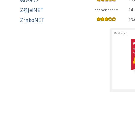
wosa.cz
Z@JelNET
14.
nehodnoceno
ZrnkoNET
19.
Reklama: