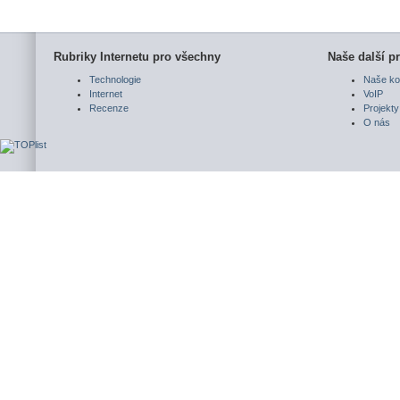
Rubriky Internetu pro všechny
Naše další pr
Technologie
Naše ko
Internet
VoIP
Recenze
Projekty
O nás