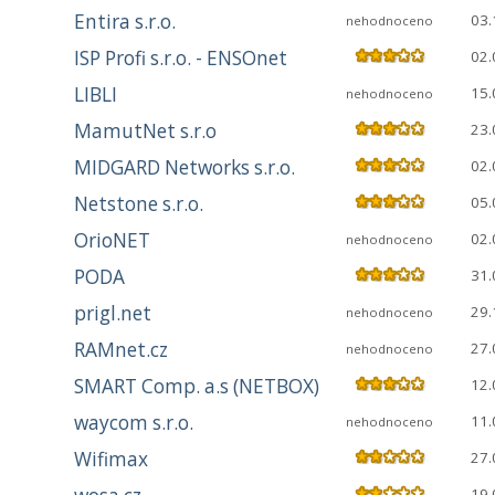
Entira s.r.o.
03.
nehodnoceno
ISP Profi s.r.o. - ENSOnet
02.
LIBLI
15.
nehodnoceno
MamutNet s.r.o
23.
MIDGARD Networks s.r.o.
02.
Netstone s.r.o.
05.
OrioNET
02.
nehodnoceno
PODA
31.
prigl.net
29.
nehodnoceno
RAMnet.cz
27.
nehodnoceno
SMART Comp. a.s (NETBOX)
12.
waycom s.r.o.
11.
nehodnoceno
Wifimax
27.
19.