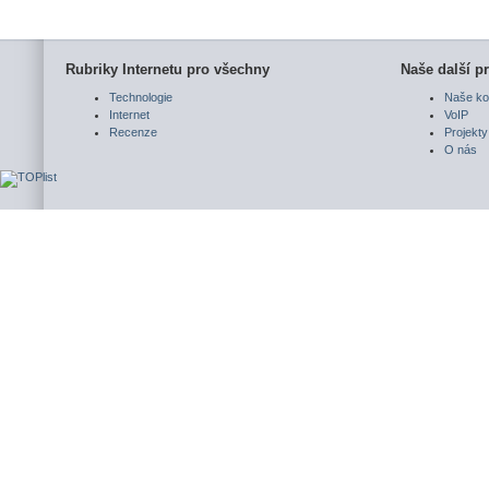
Rubriky Internetu pro všechny
Naše další pr
Technologie
Naše ko
Internet
VoIP
Recenze
Projekty
O nás