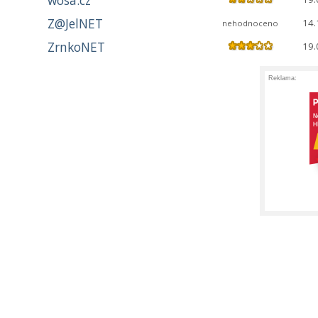
wosa.cz
Z@JelNET
14.
nehodnoceno
ZrnkoNET
19.
Reklama: