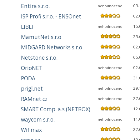
Entira s.r.o.
03.
nehodnoceno
ISP Profi s.r.o. - ENSOnet
02.
LIBLI
15.
nehodnoceno
MamutNet s.r.o
23.
MIDGARD Networks s.r.o.
02.
Netstone s.r.o.
05.
OrioNET
02.
nehodnoceno
PODA
31.
prigl.net
29.
nehodnoceno
RAMnet.cz
27.
nehodnoceno
SMART Comp. a.s (NETBOX)
12.
waycom s.r.o.
11.
nehodnoceno
Wifimax
27.
19.