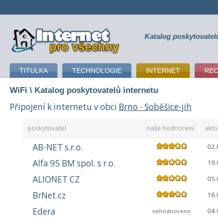
Katalog poskytovatel
připojení k internetu
TITULKA
TECHNOLOGIE
INTERNET
RE
WiFi
\ Katalog poskytovatelů internetu
Připojení k internetu v obci
Brno - Soběšice-jih
poskytovatel
naše hodnocení
aktu
AB-NET s.r.o.
02.
Alfa 95 BM spol. s r.o.
19.
ALIONET CZ
05.
BrNet.cz
16.
Edera
04.
nehodnoceno