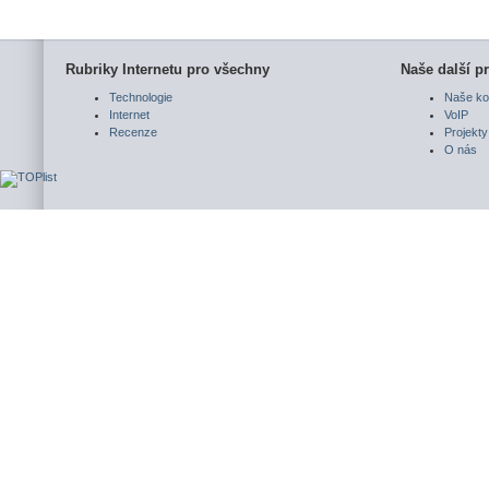
Rubriky Internetu pro všechny
Naše další pr
Technologie
Naše ko
Internet
VoIP
Recenze
Projekty
O nás