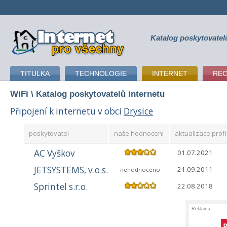
Katalog poskytovatel
připojení k internetu
TITULKA
TECHNOLOGIE
INTERNET
RE
WiFi
\ Katalog poskytovatelů internetu
Připojení k internetu v obci
Drysice
poskytovatel
naše hodnocení
aktualizace profi
AC Vyškov
01.07.2021
JETSYSTEMS, v.o.s.
21.09.2011
nehodnoceno
Sprintel s.r.o.
22.08.2018
Reklama: