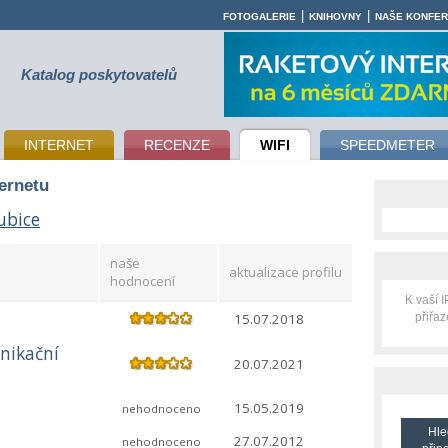
|
|
FOTOGALERIE
KNIHOVNY
NAŠE KONFE
Katalog poskytovatelů
INTERNET
RECENZE
WIFI
SPEEDMETER
ternetu
ubice
naše
aktualizace profilu
hodnocení
K vaší 
15.07.2018
přiřa
nikační
20.07.2021
15.05.2019
nehodnoceno
Hle
27.07.2012
nehodnoceno