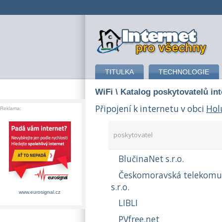
připojení k internetu
TITULKA
TECHNOLOGIE
WiFi
\ Katalog poskytovatelů in
Připojení k internetu v obci
Hol
Reklama:
poskytovatel
BlučinaNet s.r.o.
Českomoravská telekomu
s.r.o.
www.eurosignal.cz
LIBLI
PVfree.net