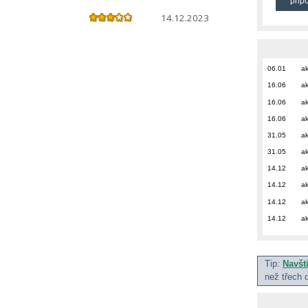
přip
14.12.2023
06.01
ak
16.06
ak
16.06
ak
16.06
ak
31.05
ak
31.05
ak
14.12
ak
14.12
ak
14.12
ak
14.12
ak
Tip:
Navšt
než třech 