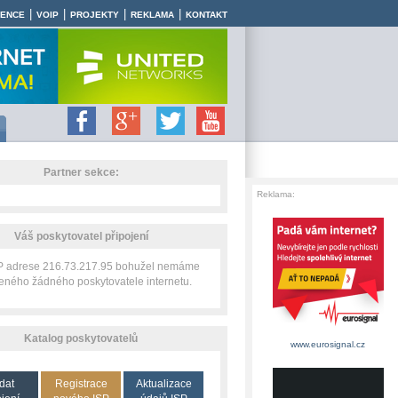
|
|
|
|
RENCE
VOIP
PROJEKTY
REKLAMA
KONTAKT
Partner sekce:
Reklama:
Váš poskytovatel připojení
IP adrese 216.73.217.95 bohužel nemáme
zeného žádného poskytovatele internetu.
Katalog poskytovatelů
www.eurosignal.cz
dat
Registrace
Aktualizace