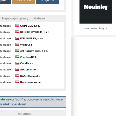
ojení
nového ISP
údajů ISP
Nejnovější zprávy z databáze
tualizace
COMFEEL s.r.o.
www.drzakanteny.cz
tualizace
SELECT SYSTEM, s.r.o.
tualizace
ITBUSINESS, s.r.o.
tualizace
vranet.cz
tualizace
4M Rožnov spol. s r.o.
tualizace
ZděchovNET
tualizace
Corelia.cz
tualizace
SPCom s.r.o.
tualizace
RAAB Computer
tualizace
Rousinovsko.net
ivte sekci VoIP
a porovnejte nabídku více
desítek operátorů!
Reklama: