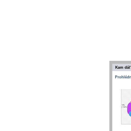
Kam dál
Prohlédn