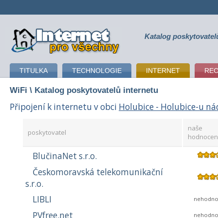
Katalog poskytovatel
připojení k internetu
TITULKA
TECHNOLOGIE
INTERNET
RE
WiFi
\ Katalog poskytovatelů internetu
Připojení k internetu v obci
Holubice - Holubice-u ná
naše
poskytovatel
hodnocen
BlučinaNet s.r.o.
Českomoravská telekomunikační
s.r.o.
LIBLI
nehodno
PVfree.net
nehodno