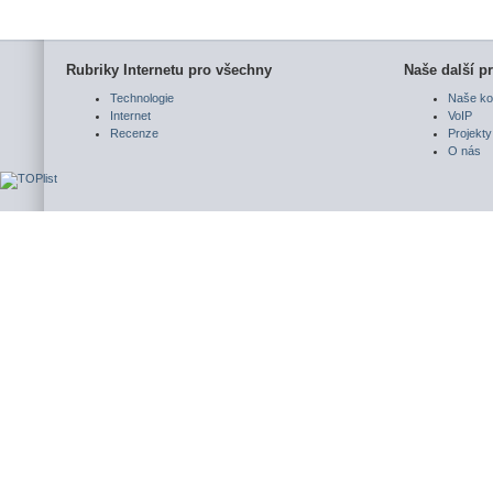
Rubriky Internetu pro všechny
Naše další pr
Technologie
Naše ko
Internet
VoIP
Recenze
Projekty
O nás