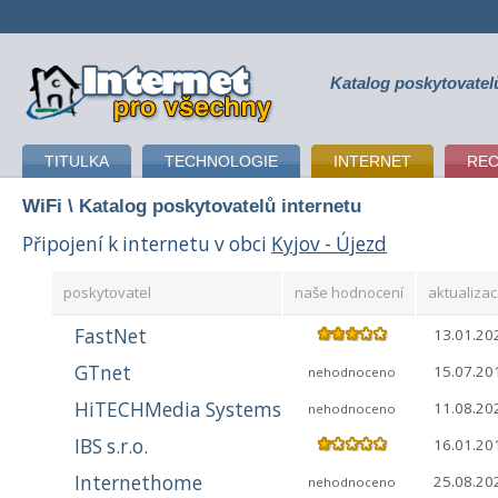
Katalog poskytovatel
připojení k internetu
TITULKA
TECHNOLOGIE
INTERNET
RE
WiFi
\ Katalog poskytovatelů internetu
Připojení k internetu v obci
Kyjov - Újezd
poskytovatel
naše hodnocení
aktualizac
FastNet
13.01.20
GTnet
15.07.20
nehodnoceno
HiTECHMedia Systems
11.08.20
nehodnoceno
IBS s.r.o.
16.01.20
Internethome
25.08.20
nehodnoceno