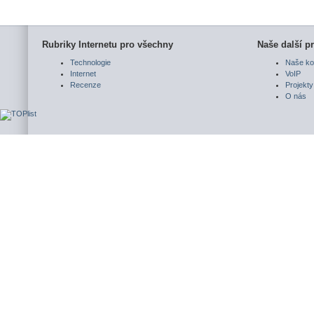
Rubriky Internetu pro všechny
Naše další pr
Technologie
Naše ko
Internet
VoIP
Recenze
Projekty
O nás