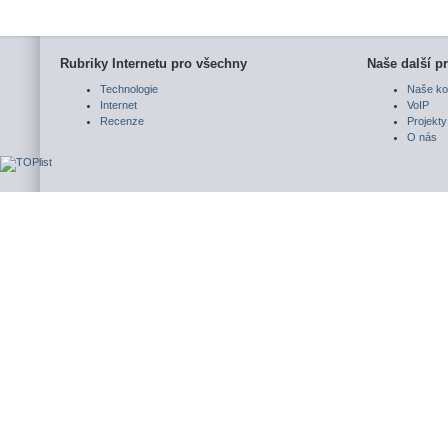
Rubriky Internetu pro všechny
Naše další pr
Technologie
Naše ko
Internet
VoIP
Recenze
Projekty
O nás