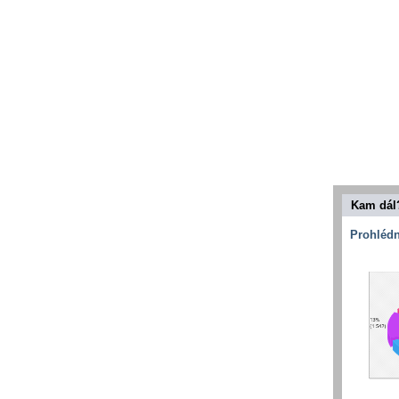
Kam dál
Prohlédn