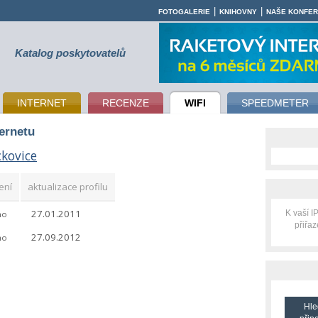
|
|
FOTOGALERIE
KNIHOVNY
NAŠE KONFE
Katalog poskytovatelů
INTERNET
RECENZE
WIFI
SPEEDMETER
ternetu
kovice
ení
aktualizace profilu
27.01.2011
K vaší 
no
přiřa
27.09.2012
no
Hle