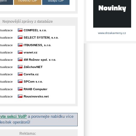
ojení
nového ISP
údajů ISP
Nejnovější zprávy z databáze
tualizace
COMFEEL s.r.o.
www.drzakanteny.cz
tualizace
SELECT SYSTEM, s.r.o.
tualizace
ITBUSINESS, s.r.o.
tualizace
vranet.cz
tualizace
4M Rožnov spol. s r.o.
tualizace
ZděchovNET
tualizace
Corelia.cz
tualizace
SPCom s.r.o.
tualizace
RAAB Computer
tualizace
Rousinovsko.net
ivte sekci VoIP
a porovnejte nabídku více
desítek operátorů!
Reklama: