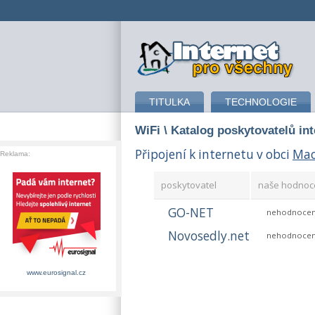
připojení k internetu
TITULKA
TECHNOLOGIE
WiFi
\ Katalog poskytovatelů in
Připojení k internetu v obci
Mac
Reklama:
poskytovatel
naše hodnoc
GO-NET
nehodnoce
Novosedly.net
nehodnoce
www.eurosignal.cz