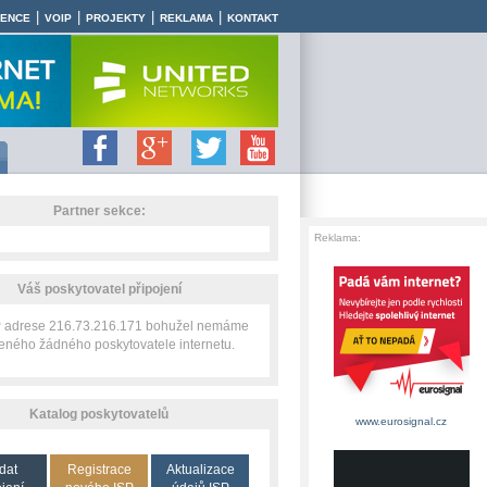
|
|
|
|
RENCE
VOIP
PROJEKTY
REKLAMA
KONTAKT
Partner sekce:
Reklama:
Váš poskytovatel připojení
IP adrese 216.73.216.171 bohužel nemáme
zeného žádného poskytovatele internetu.
Katalog poskytovatelů
www.eurosignal.cz
dat
Registrace
Aktualizace