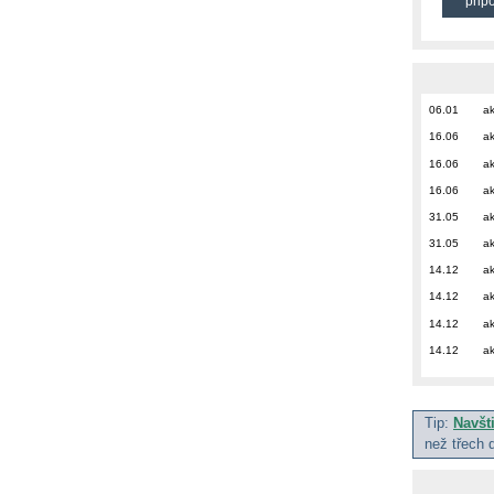
přip
06.01
ak
16.06
ak
16.06
ak
16.06
ak
31.05
ak
31.05
ak
14.12
ak
14.12
ak
14.12
ak
14.12
ak
Tip:
Navšt
než třech 