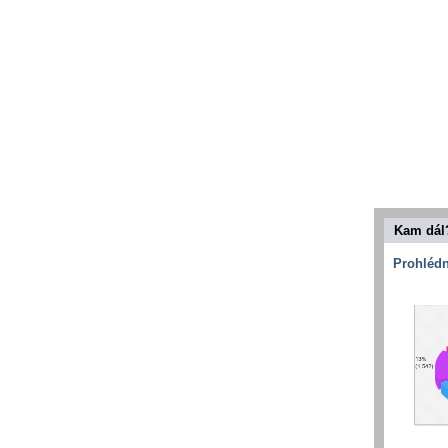
Kam dál
Prohlédn