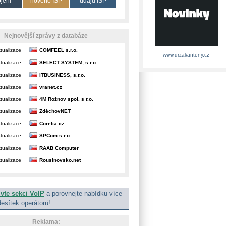
ojení
nového ISP
údajů ISP
Nejnovější zprávy z databáze
tualizace
COMFEEL s.r.o.
www.drzakanteny.cz
tualizace
SELECT SYSTEM, s.r.o.
tualizace
ITBUSINESS, s.r.o.
tualizace
vranet.cz
tualizace
4M Rožnov spol. s r.o.
tualizace
ZděchovNET
tualizace
Corelia.cz
tualizace
SPCom s.r.o.
tualizace
RAAB Computer
tualizace
Rousinovsko.net
ivte sekci VoIP
a porovnejte nabídku více
desítek operátorů!
Reklama: