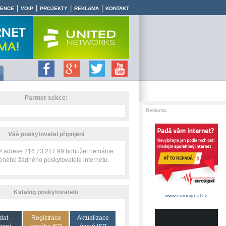
|
|
|
|
RENCE
VOIP
PROJEKTY
REKLAMA
KONTAKT
Partner sekce:
Reklama:
Váš poskytovatel připojení
IP adrese 216.73.217.99 bohužel nemáme
zeného žádného poskytovatele internetu.
Katalog poskytovatelů
www.eurosignal.cz
dat
Registrace
Aktualizace