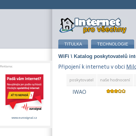
připojení k internetu
TITULKA
TECHNOLOGIE
WiFi
\ Katalog poskytovatelů in
Připojení k internetu v obci
Mil
Reklama:
poskytovatel
naše hodnocení
IWAO
www.eurosignal.cz