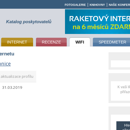
|
|
FOTOGALERIE
KNIHOVNY
NAŠE KONFE
Katalog poskytovatelů
INTERNET
RECENZE
WIFI
SPEEDMETER
ternetu
onice
aktualizace profilu
31.03.2019
K vaší 
přiřa
Hle