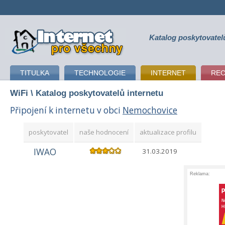
Katalog poskytovatel
připojení k internetu
TITULKA
TECHNOLOGIE
INTERNET
RE
WiFi
\ Katalog poskytovatelů internetu
Připojení k internetu v obci
Nemochovice
poskytovatel
naše hodnocení
aktualizace profilu
IWAO
31.03.2019
Reklama: