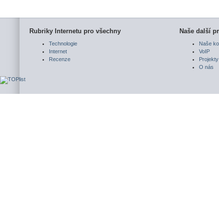
Rubriky Internetu pro všechny
Naše další pr
Technologie
Naše ko
Internet
VoIP
Recenze
Projekty
O nás