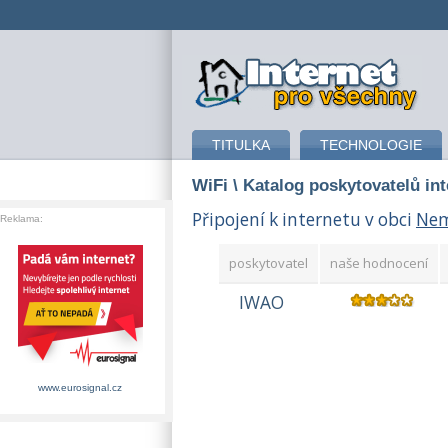
připojení k internetu
TITULKA
TECHNOLOGIE
WiFi
\ Katalog poskytovatelů in
Připojení k internetu v obci
Nem
Reklama:
poskytovatel
naše hodnocení
IWAO
www.eurosignal.cz