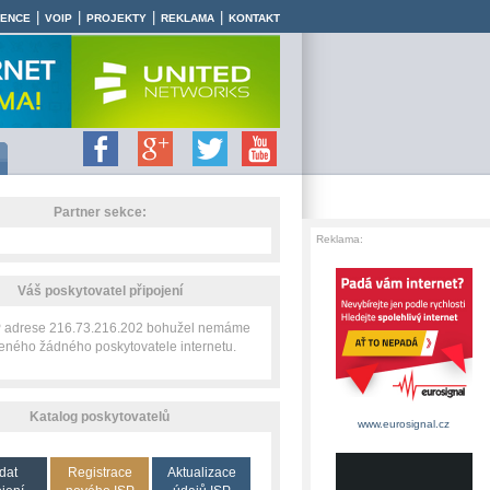
|
|
|
|
RENCE
VOIP
PROJEKTY
REKLAMA
KONTAKT
Partner sekce:
Reklama:
Váš poskytovatel připojení
IP adrese 216.73.216.202 bohužel nemáme
zeného žádného poskytovatele internetu.
Katalog poskytovatelů
www.eurosignal.cz
dat
Registrace
Aktualizace