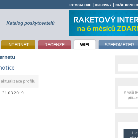
|
|
FOTOGALERIE
KNIHOVNY
NAŠE KONFE
Katalog poskytovatelů
INTERNET
RECENZE
WIFI
SPEEDMETER
ternetu
otice
aktualizace profilu
31.03.2019
K vaší 
přiřa
Hle