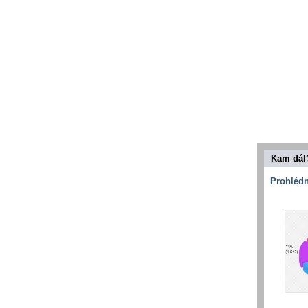
Kam dál
Prohlédn