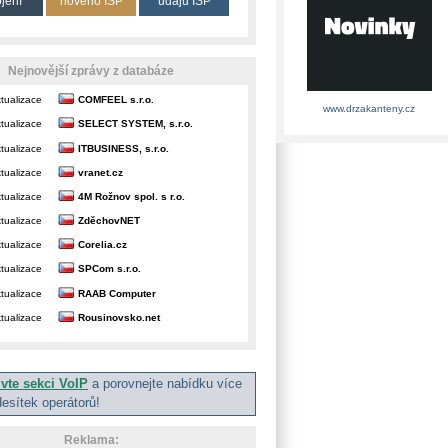
ojení
nového ISP
údajů ISP
Nejnovější zprávy z databáze
tualizace
COMFEEL s.r.o.
www.drzakanteny.cz
tualizace
SELECT SYSTEM, s.r.o.
tualizace
ITBUSINESS, s.r.o.
tualizace
vranet.cz
tualizace
4M Rožnov spol. s r.o.
tualizace
ZděchovNET
tualizace
Corelia.cz
tualizace
SPCom s.r.o.
tualizace
RAAB Computer
tualizace
Rousinovsko.net
ivte sekci VoIP
a porovnejte nabídku více
desítek operátorů!
Reklama: