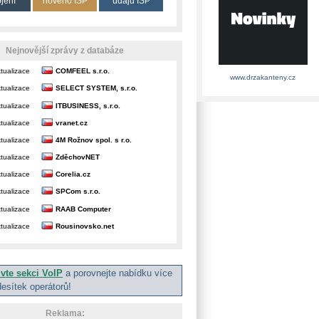
ojení
nového ISP
údajů ISP
Nejnovější zprávy z databáze
tualizace
COMFEEL s.r.o.
www.drzakanteny.cz
tualizace
SELECT SYSTEM, s.r.o.
tualizace
ITBUSINESS, s.r.o.
tualizace
vranet.cz
tualizace
4M Rožnov spol. s r.o.
tualizace
ZděchovNET
tualizace
Corelia.cz
tualizace
SPCom s.r.o.
tualizace
RAAB Computer
tualizace
Rousinovsko.net
ivte sekci VoIP
a porovnejte nabídku více
desítek operátorů!
Reklama: