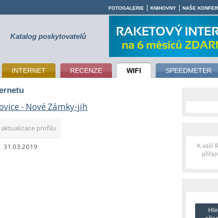
|
|
FOTOGALERIE
KNIHOVNY
NAŠE KONFE
Katalog poskytovatelů
INTERNET
RECENZE
WIFI
SPEEDMETER
ternetu
ovice - Nové Zámky-jih
aktualizace profilu
31.03.2019
K vaší 
přiřa
Hle