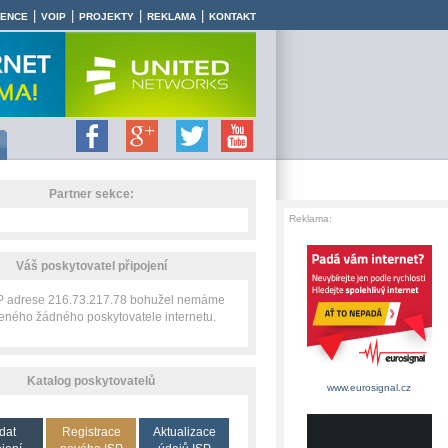
|
|
|
|
RENCE
VOIP
PROJEKTY
REKLAMA
KONTAKT
Partner sekce:
Reklama:
Váš poskytovatel připojení
IP adrese 216.73.217.78 bohužel nemáme
zeného žádného poskytovatele internetu.
Katalog poskytovatelů
www.eurosignal.cz
dat
Registrace
Aktualizace