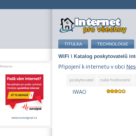
připojení k internetu
TITULKA
TECHNOLOGIE
WiFi
\ Katalog poskytovatelů in
Připojení k internetu v obci
Nes
Reklama:
poskytovatel
naše hodnocení
IWAO
www.eurosignal.cz