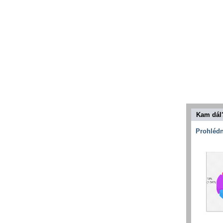
Kam dál
Prohlédn