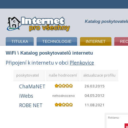
Katalog poskytovatel
připojení k internetu
TITULKA
TECHNOLOGIE
INTERNET
RE
WiFi
\ Katalog poskytovatelů internetu
Připojení k internetu v obci
Plenkovice
poskytovatel
naše hodnocení
aktualizace profilu
ChaMaNET
26.03.2015
iWebs
04.05.2012
nehodnoceno
ROBE NET
11.08.2021
Reklama: