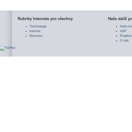
Rubriky Internetu pro všechny
Naše další pr
Technologie
Naše ko
Internet
VoIP
Recenze
Projekty
O nás