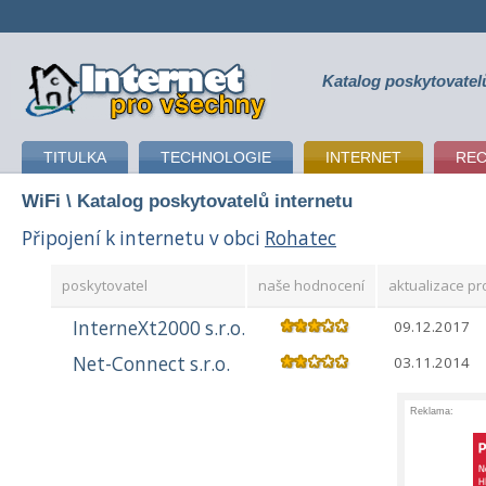
Katalog poskytovatel
připojení k internetu
TITULKA
TECHNOLOGIE
INTERNET
RE
WiFi
\ Katalog poskytovatelů internetu
Připojení k internetu v obci
Rohatec
poskytovatel
naše hodnocení
aktualizace pro
InterneXt2000 s.r.o.
09.12.2017
Net-Connect s.r.o.
03.11.2014
Reklama: