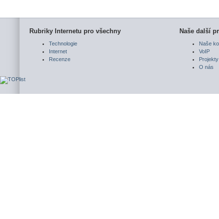
Rubriky Internetu pro všechny
Naše další pr
Technologie
Naše ko
Internet
VoIP
Recenze
Projekty
O nás