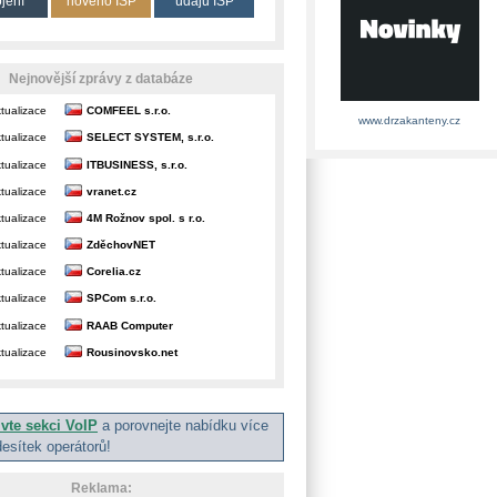
ojení
nového ISP
údajů ISP
Nejnovější zprávy z databáze
tualizace
COMFEEL s.r.o.
www.drzakanteny.cz
tualizace
SELECT SYSTEM, s.r.o.
tualizace
ITBUSINESS, s.r.o.
tualizace
vranet.cz
tualizace
4M Rožnov spol. s r.o.
tualizace
ZděchovNET
tualizace
Corelia.cz
tualizace
SPCom s.r.o.
tualizace
RAAB Computer
tualizace
Rousinovsko.net
ivte sekci VoIP
a porovnejte nabídku více
desítek operátorů!
Reklama: