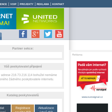
|
|
|
|
RENCE
VOIP
PROJEKTY
REKLAMA
KONTAKT
Partner sekce:
Reklama:
Váš poskytovatel připojení
IP adrese 216.73.216.114 bohužel nemáme
zeného žádného poskytovatele internetu.
Katalog poskytovatelů
www.eurosignal.cz
dat
Registrace
Aktualizace