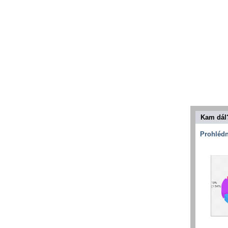
Kam dál
Prohlédn