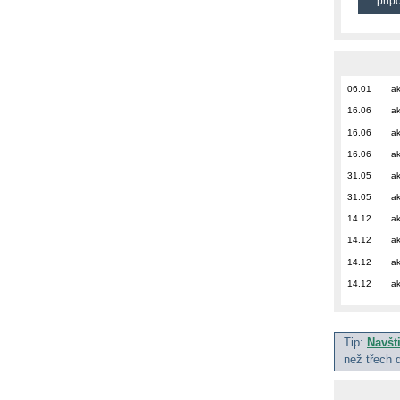
přip
06.01
ak
16.06
ak
16.06
ak
16.06
ak
31.05
ak
31.05
ak
14.12
ak
14.12
ak
14.12
ak
14.12
ak
Tip:
Navšt
než třech 