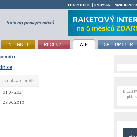
|
|
FOTOGALERIE
KNIHOVNY
NAŠE KONFE
Katalog poskytovatelů
INTERNET
RECENZE
WIFI
SPEEDMETER
ternetu
dnice
aktualizace profilu
01.07.2021
K vaší 
přiřa
29.06.2010
Hle