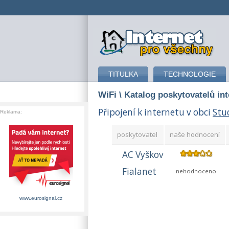
připojení k internetu
TITULKA
TECHNOLOGIE
WiFi
\ Katalog poskytovatelů in
Připojení k internetu v obci
Stu
Reklama:
poskytovatel
naše hodnocení
AC Vyškov
Fialanet
nehodnoceno
www.eurosignal.cz