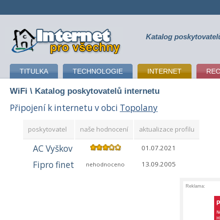
Katalog poskytovatel
připojení k internetu
TITULKA
TECHNOLOGIE
INTERNET
RE
WiFi
\ Katalog poskytovatelů internetu
Připojení k internetu v obci
Topolany
poskytovatel
naše hodnocení
aktualizace profilu
AC Vyškov
01.07.2021
Fipro finet
13.09.2005
nehodnoceno
Reklama: