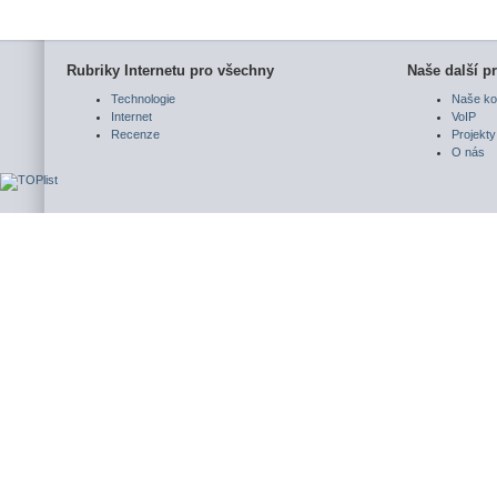
Rubriky Internetu pro všechny
Naše další pr
Technologie
Naše ko
Internet
VoIP
Recenze
Projekty
O nás