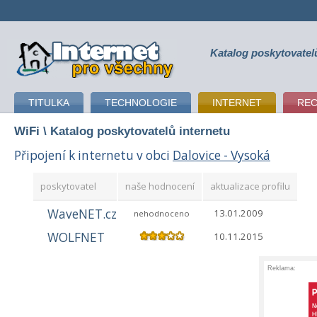
Katalog poskytovatel
připojení k internetu
TITULKA
TECHNOLOGIE
INTERNET
RE
WiFi
\ Katalog poskytovatelů internetu
Připojení k internetu v obci
Dalovice - Vysoká
poskytovatel
naše hodnocení
aktualizace profilu
WaveNET.cz
13.01.2009
nehodnoceno
WOLFNET
10.11.2015
Reklama: