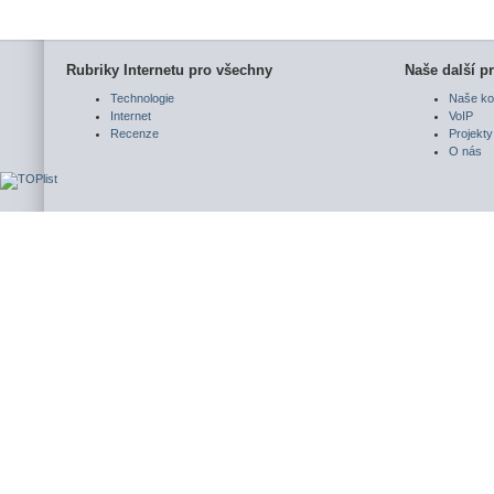
Rubriky Internetu pro všechny
Naše další pr
Technologie
Naše ko
Internet
VoIP
Recenze
Projekty
O nás