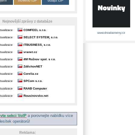
ojení
nového ISP
údajů ISP
Nejnovější zprávy z databáze
tualizace
COMFEEL s.r.o.
www.drzakanteny.cz
tualizace
SELECT SYSTEM, s.r.o.
tualizace
ITBUSINESS, s.r.o.
tualizace
vranet.cz
tualizace
4M Rožnov spol. s r.o.
tualizace
ZděchovNET
tualizace
Corelia.cz
tualizace
SPCom s.r.o.
tualizace
RAAB Computer
tualizace
Rousinovsko.net
ivte sekci VoIP
a porovnejte nabídku více
desítek operátorů!
Reklama: