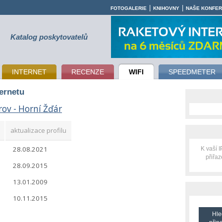
|
|
FOTOGALERIE
KNIHOVNY
NAŠE KONFE
Katalog poskytovatelů
INTERNET
RECENZE
WIFI
SPEEDMETER
ternetu
rov - Horní Žďár
aktualizace profilu
28.08.2021
K vaší 
přiřa
28.09.2015
13.01.2009
10.11.2015
Hle