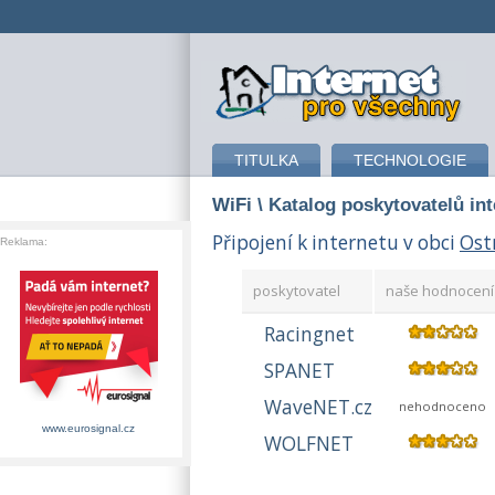
připojení k internetu
TITULKA
TECHNOLOGIE
WiFi
\ Katalog poskytovatelů in
Připojení k internetu v obci
Ost
Reklama:
poskytovatel
naše hodnocení
Racingnet
SPANET
WaveNET.cz
nehodnoceno
www.eurosignal.cz
WOLFNET