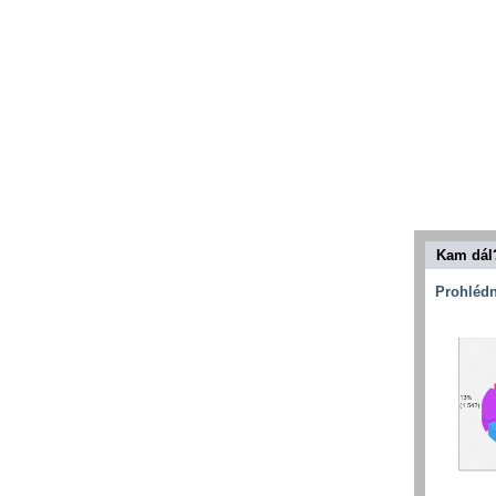
Kam dál
Prohlédn