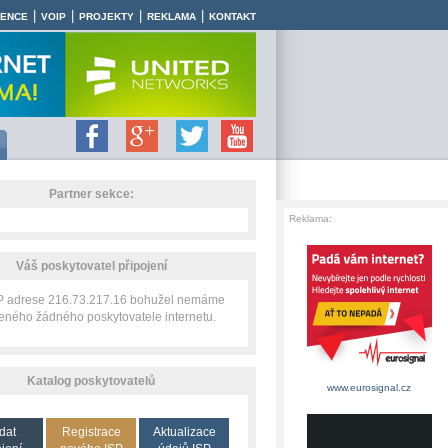
|
|
|
|
RENCE
VOIP
PROJEKTY
REKLAMA
KONTAKT
Partner sekce:
Reklama:
Váš poskytovatel připojení
IP adrese 216.73.217.16 bohužel nemáme
zeného žádného poskytovatele internetu.
Katalog poskytovatelů
www.eurosignal.cz
dat
Registrace
Aktualizace