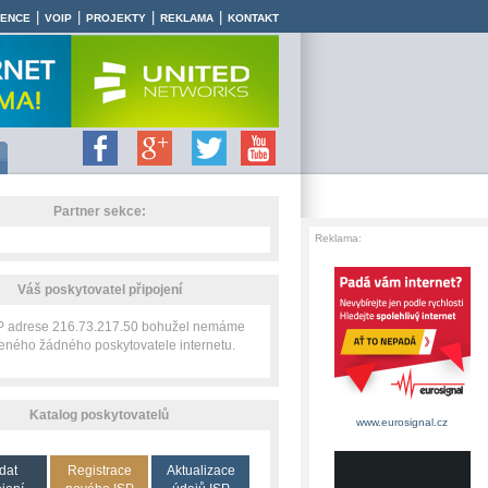
|
|
|
|
RENCE
VOIP
PROJEKTY
REKLAMA
KONTAKT
Partner sekce:
Reklama:
Váš poskytovatel připojení
IP adrese 216.73.217.50 bohužel nemáme
zeného žádného poskytovatele internetu.
Katalog poskytovatelů
www.eurosignal.cz
dat
Registrace
Aktualizace