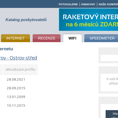
|
|
FOTOGALERIE
KNIHOVNY
NAŠE KONFE
Katalog poskytovatelů
INTERNET
RECENZE
WIFI
SPEEDMETER
ternetu
rov - Ostrov-střed
aktualizace profilu
28.08.2021
K vaší 
přiřa
28.09.2015
13.01.2009
10.11.2015
Hle