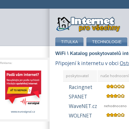
připojení k internetu
TITULKA
TECHNOLOGIE
WiFi
\ Katalog poskytovatelů in
Připojení k internetu v obci
Ost
Reklama:
poskytovatel
naše hodnocení
Racingnet
SPANET
WaveNET.cz
nehodnoceno
www.eurosignal.cz
WOLFNET