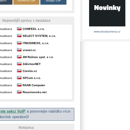
ojení
nového ISP
údajů ISP
Nejnovější zprávy z databáze
tualizace
COMFEEL s.r.o.
www.drzakanteny.cz
tualizace
SELECT SYSTEM, s.r.o.
tualizace
ITBUSINESS, s.r.o.
tualizace
vranet.cz
tualizace
4M Rožnov spol. s r.o.
tualizace
ZděchovNET
tualizace
Corelia.cz
tualizace
SPCom s.r.o.
tualizace
RAAB Computer
tualizace
Rousinovsko.net
ivte sekci VoIP
a porovnejte nabídku více
desítek operátorů!
Reklama: