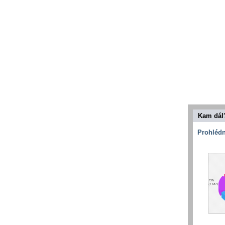
Kam dál
Prohlédn